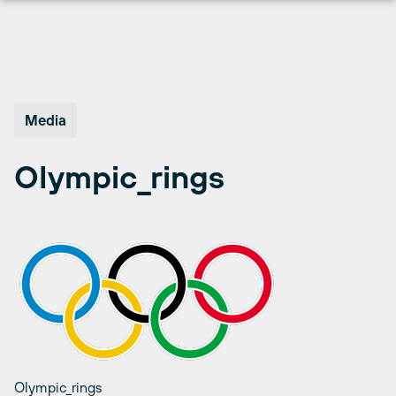
Hopp
til
innhold
Media
Olympic_rings
Olympic_rings