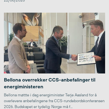
22/06/2026
Bellona overrekker CCS-anbefalinger til
energiministeren
Bellona møttte i dag energiminister Terje Aasland for å
overlevere anbefalingene fra CCS-rundebordskonferansen
2026. Budskapet er tydelig: Norge må f...