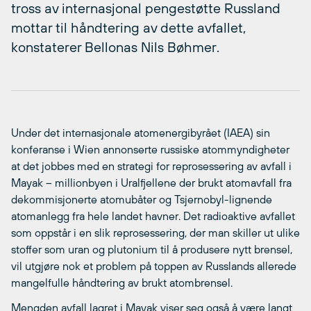
tross av internasjonal pengestøtte Russland
mottar til håndtering av dette avfallet,
konstaterer Bellonas Nils Bøhmer.
Under det internasjonale atomenergibyrået (IAEA) sin
konferanse i Wien annonserte russiske atommyndigheter
at det jobbes med en strategi for reprosessering av avfall i
Mayak – millionbyen i Uralfjellene der brukt atomavfall fra
dekommisjonerte atomubåter og Tsjernobyl-lignende
atomanlegg fra hele landet havner. Det radioaktive avfallet
som oppstår i en slik reprosessering, der man skiller ut ulike
stoffer som uran og plutonium til å produsere nytt brensel,
vil utgjøre nok et problem på toppen av Russlands allerede
mangelfulle håndtering av brukt atombrensel.
Mengden avfall lagret i Mayak viser seg også å være langt