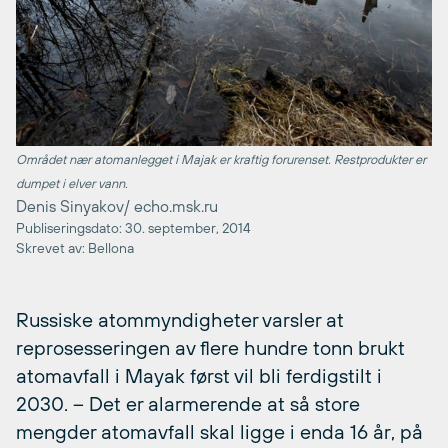
Området nær atomanlegget i Majak er kraftig forurenset. Restprodukter er
dumpet i elver vann.
Denis Sinyakov/ echo.msk.ru
Publiseringsdato: 30. september, 2014
Skrevet av: Bellona
Russiske atommyndigheter varsler at
reprosesseringen av flere hundre tonn brukt
atomavfall i Mayak først vil bli ferdigstilt i
2030. – Det er alarmerende at så store
mengder atomavfall skal ligge i enda 16 år, på