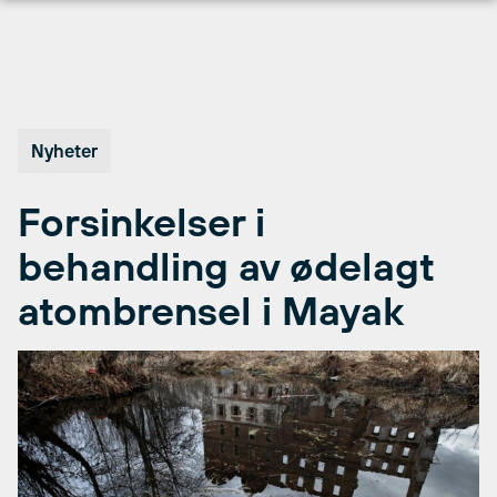
Hopp
til
innhold
Nyheter
Forsinkelser i
behandling av ødelagt
atombrensel i Mayak