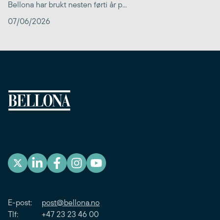
Bellona har brukt nesten førti år p...
07/06/2026
E-post:
post@bellona.no
Tlf: +47 23 23 46 00