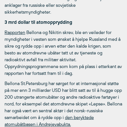
anklager fra russiske eller sovjetiske
sikkerhetsmyndigheter.
3 mrd dollar til atomopprydding
Rapporten
Bellona og Nikitin skrev, ble en veileder for
myndigheter i vesten som ønsket å hjelpe Russland med å
sikre og rydde opp i arven etter den kalde krigen, som
besto av atomdrevne ubåter tatt ut av tjeneste og
radioaktivt avfall fra militær aktivitet.
Opprydningsprogrammene som kom på plass i etterkant av
rapporten har fortsatt fram til i dag.
Bellona St.Petersburg har sørget for at internasjonal støtte
på mer enn 3 milliarder USD har blitt satt av til å hugge opp
200 utrangerte atomubåter og andre radioaktive fartøyer i
nord, for eksempel det atomdrevne skipet «Lepse». Bellona
har også vært en sentral aktør i det norsk-russiske
samarbeidet om å rydde opp i
den beryktede
atomubåtbasen i Andrejevabukta.