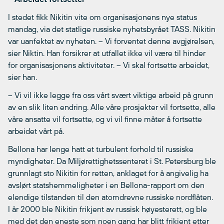
I stedet fikk Nikitin vite om organisasjonens nye status
mandag, via det statlige russiske nyhetsbyrået TASS. Nikitin
var uanfektet av nyheten. – Vi forventet denne avgjørelsen,
sier Niktin. Han forsikrer at utfallet ikke vil være til hinder
for organisasjonens aktiviteter. – Vi skal fortsette arbeidet,
sier han.
– Vi vil ikke legge fra oss vårt svært viktige arbeid på grunn
av en slik liten endring. Alle våre prosjekter vil fortsette, alle
våre ansatte vil fortsette, og vi vil finne måter å fortsette
arbeidet vårt på.
Bellona har lenge hatt et turbulent forhold til russiske
myndigheter. Da Miljørettighetssenteret i St. Petersburg ble
grunnlagt sto Nikitin for retten, anklaget for å angivelig ha
avslørt statshemmeligheter i en Bellona-rapport om den
elendige tilstanden til den atomdrevne russiske nordflåten.
I år 2000 ble Nikitin frikjent av russisk høyesterett, og ble
med det den eneste som noen gang har blitt frikjent etter