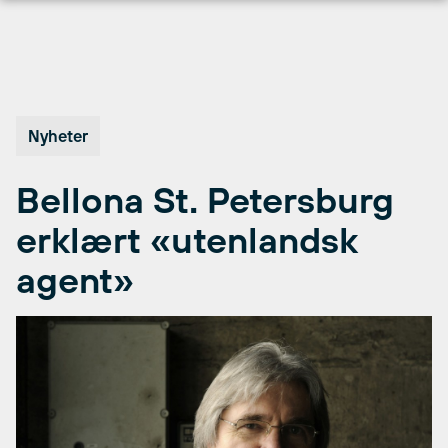
Hopp
til
innhold
Nyheter
Bellona St. Petersburg
erklært «utenlandsk
agent»