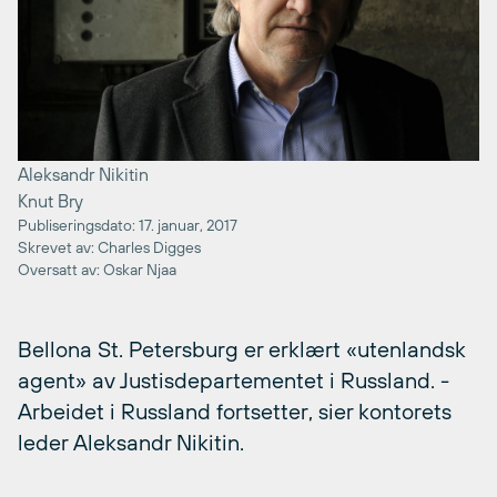
Aleksandr Nikitin
Knut Bry
Publiseringsdato: 17. januar, 2017
Skrevet av: Charles Digges
Oversatt av: Oskar Njaa
Bellona St. Petersburg er erklært «utenlandsk
agent» av Justisdepartementet i Russland. -
Arbeidet i Russland fortsetter, sier kontorets
leder Aleksandr Nikitin.