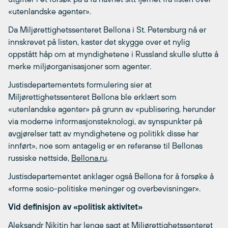
«utenlandske agenter».
Da Miljørettighetssenteret Bellona i St. Petersburg nå er
innskrevet på listen, kaster det skygge over et nylig
oppstått håp om at myndighetene i Russland skulle slutte å
merke miljøorganisasjoner som agenter.
Justisdepartementets formulering sier at
Miljørettighetssenteret Bellona ble erklært som
«utenlandske agenter» på grunn av «publisering, herunder
via moderne informasjonsteknologi, av synspunkter på
avgjørelser tatt av myndighetene og politikk disse har
innført», noe som antagelig er en referanse til Bellonas
russiske nettside,
Bellona.ru
.
Justisdepartementet anklager også Bellona for å forsøke å
«forme sosio-politiske meninger og overbevisninger».
Vid definisjon av «politisk aktivitet»
Aleksandr Nikitin har lenge sagt at Miljørettighetssenteret