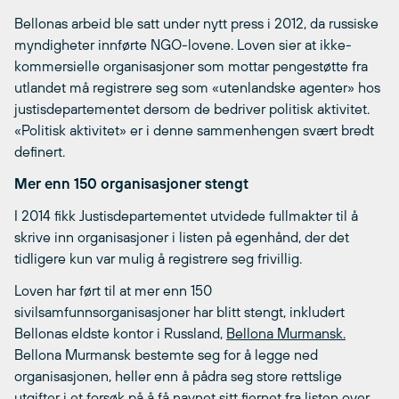
Bellonas arbeid ble satt under nytt press i 2012, da russiske
myndigheter innførte NGO-lovene. Loven sier at ikke-
kommersielle organisasjoner som mottar pengestøtte fra
utlandet må registrere seg som «utenlandske agenter» hos
justisdepartementet dersom de bedriver politisk aktivitet.
«Politisk aktivitet» er i denne sammenhengen svært bredt
definert.
Mer enn 150 organisasjoner stengt
I 2014 fikk Justisdepartementet utvidede fullmakter til å
skrive inn organisasjoner i listen på egenhånd, der det
tidligere kun var mulig å registrere seg frivillig.
Loven har ført til at mer enn 150
sivilsamfunnsorganisasjoner har blitt stengt, inkludert
Bellonas eldste kontor i Russland,
Bellona Murmansk.
Bellona Murmansk bestemte seg for å legge ned
organisasjonen, heller enn å pådra seg store rettslige
utgifter i et forsøk på å få navnet sitt fjernet fra listen over