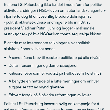
Bellona i St.Petersburg ikke tar del i noen form for politisk
aktivitet. Endringer i NGO-loven om «utenlandske agenter»
i fjor førte dog til en vesentlig bredere definisjon av
«politisk aktivitet». Disse endringene ble innført av
president Vladimir Putin i juni, og legger «maksimale
restriksjoner» på hva NGOer kan foreta seg, ifølge Nikitin.
Blant de mer interessante tolkningene av «politisk
aktivitet» finner vi blant annet
Å sende åpne brev til russiske politikere på alle nivåer
Delta i forsamlinger og demonstrasjoner
Kritisere lover som er vedtatt på hvilket som helst nivå
Å benytte en nettside til å lufte meninger om enhver
avgjørelse tatt av myndighetene
Ethvert forsøk på å påvirke utformingen av lover
Politiet i St. Petersburg lanserte nylig en kampanje for å
avkreve informasjon om finanser fra samtlige av byens 158