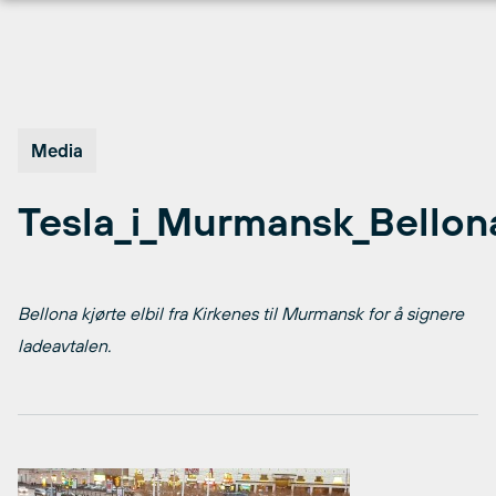
Hopp
til
innhold
Media
Tesla_i_Murmansk_Bellon
Bellona kjørte elbil fra Kirkenes til Murmansk for å signere
ladeavtalen.