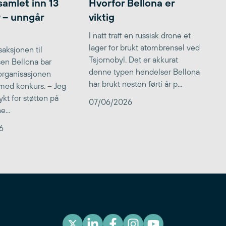
samlet inn 13
Hvorfor Bellona er
r – unngår
viktig
I natt traff en russisk drone et
lager for brukt atombrensel ved
aksjonen til
Tsjornobyl. Det er akkurat
lsen Bellona bar
denne typen hendelser Bellona
 organisasjonen
har brukt nesten førti år p...
med konkurs. – Jeg
kt for støtten på
07/06/2026
...
6