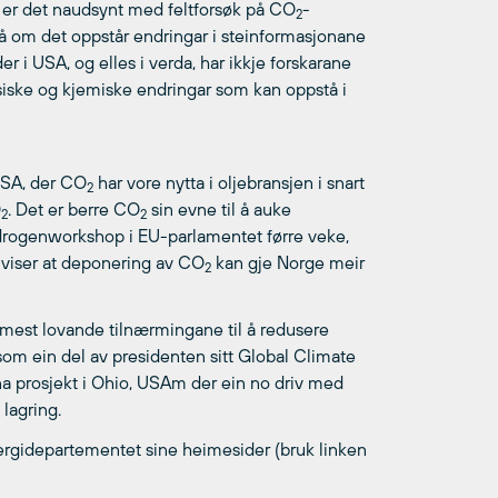
 er det naudsynt med feltforsøk på CO
-
2
jå om det oppstår endringar i steinformasjonane
r i USA, og elles i verda, har ikkje forskarane
siske og kjemiske endringar som kan oppstå i
USA, der CO
har vore nytta i oljebransjen i snart
2
O
. Det er berre CO
sin evne til å auke
2
2
ydrogenworkshop i EU-parlamentet førre veke,
 viser at deponering av CO
kan gje Norge meir
2
 mest lovande tilnærmingane til å redusere
som ein del av presidenten sitt Global Climate
nna prosjekt i Ohio, USAm der ein no driv med
lagring.
rgidepartementet sine heimesider (bruk linken