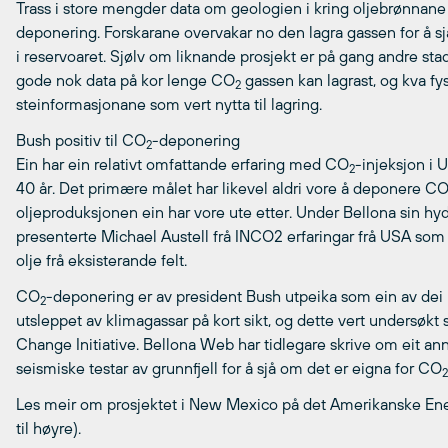
Trass i store mengder data om geologien i kring oljebrønnane
deponering. Forskarane overvakar no den lagra gassen for å s
i reservoaret. Sjølv om liknande prosjekt er på gang andre stade
gode nok data på kor lenge CO
gassen kan lagrast, og kva fy
2
steinformasjonane som vert nytta til lagring.
Bush positiv til CO
-deponering
2
Ein har ein relativt omfattande erfaring med CO
-injeksjon i 
2
40 år. Det primære målet har likevel aldri vore å deponere C
oljeproduksjonen ein har vore ute etter. Under Bellona sin h
presenterte Michael Austell frå INCO2 erfaringar frå USA som
olje frå eksisterande felt.
CO
-deponering er av president Bush utpeika som ein av dei
2
utsleppet av klimagassar på kort sikt, og dette vert undersøkt 
Change Initiative. Bellona Web har tidlegare skrive om eit a
seismiske testar av grunnfjell for å sjå om det er eigna for CO
2
Les meir om prosjektet i New Mexico på det Amerikanske Ene
til høyre).