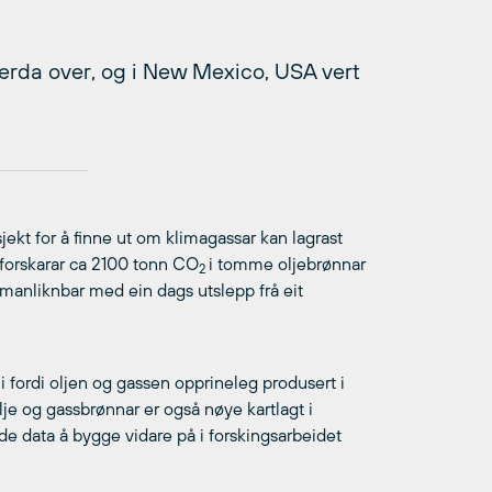
verda over, og i New Mexico, USA vert
ekt for å finne ut om klimagassar kan lagrast
 forskarar ca 2100 tonn CO
i tomme oljebrønnar
2
manliknbar med ein dags utslepp frå eit
i fordi oljen og gassen opprineleg produsert i
2
lje og gassbrønnar er også nøye kartlagt i
nde data å bygge vidare på i forskingsarbeidet