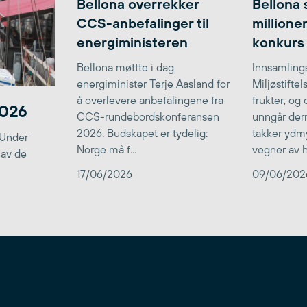
Bellona overrekker
Bellona 
CCS-anbefalinger til
millione
energiministeren
konkurs
Bellona møttte i dag
Innsamlings
energiminister Terje Aasland for
Miljøstifte
å overlevere anbefalingene fra
frukter, og
2026
CCS-rundebordskonferansen
unngår der
2026. Budskapet er tydelig:
takker ydmy
 Under
Norge må f...
vegner av he
 av de
17/06/2026
09/06/202