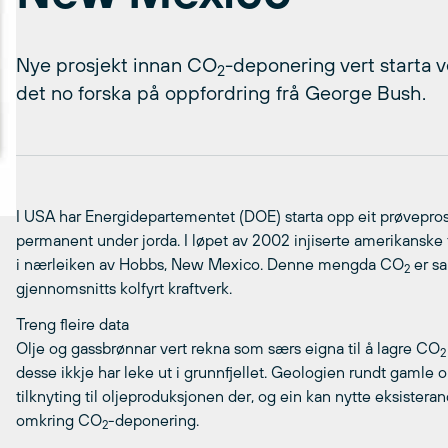
Nye prosjekt innan CO
-deponering vert starta 
2
det no forska på oppfordring frå George Bush.
I USA har Energidepartementet (DOE) starta opp eit prøveprosj
permanent under jorda. I løpet av 2002 injiserte amerikanske
i nærleiken av Hobbs, New Mexico. Denne mengda CO
er sa
2
gjennomsnitts kolfyrt kraftverk.
Treng fleire data
Olje og gassbrønnar vert rekna som særs eigna til å lagre CO
desse ikkje har leke ut i grunnfjellet. Geologien rundt gamle o
tilknyting til oljeproduksjonen der, og ein kan nytte eksistera
omkring CO
-deponering.
2