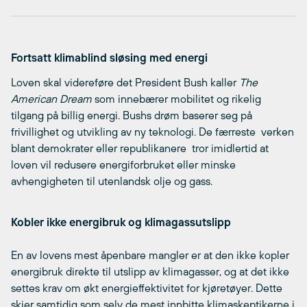
Fortsatt klimablind sløsing med energi
Loven skal videreføre det President Bush kaller 
The
American Dream
 som innebærer mobilitet og rikelig
tilgang på billig energi. Bushs drøm baserer seg på
frivillighet og utvikling av ny teknologi. De færreste  verken
blant demokrater eller republikanere  tror imidlertid at
loven vil redusere energiforbruket eller minske
avhengigheten til utenlandsk olje og gass.
Kobler ikke energibruk og klimagassutslipp
En av lovens mest åpenbare mangler er at den ikke kopler
energibruk direkte til utslipp av klimagasser, og at det ikke
settes krav om økt energieffektivitet for kjøretøyer. Dette
skjer samtidig som selv de mest innbitte klimaskeptikerne i