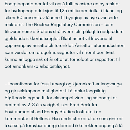
Energidepartementet vil også fullfinansiere en ny reaktor
for hydrogenproduksjon til 1,25 milliarder dollar i Idaho, og
sikrer 80 prosent av lånene til bygging av nye avanserte
reaktorer. The Nuclear Regulatory Commission – som
tilsvarer norske Statens strålevern  blir pålagt å nedgradere
gjeldende sikkerhetsregler. Blant annet vil kravene til
opplæring av ansatte bli forenklet. Ansatte i atomindustrien
som varsler om uregelmessigheter vil i fremtiden først
kunne anlegge sak et år etter at forholdet er rapportert til
det amerikanske arbeidstilsynet.
– Incentivene for fossil energi og kjernekraft er langvarige
og gir selskapene muligheter til å tenke langsiktig.
Støtteordningene til for eksempel vind- og solenergi er
derimot av 2-3 års varighet, sier Fred Beck fra
Environmental and Energy Studies Institute i en
kommentar til Bellona. Han understreker at de som ønsker
å satse på fornybar energi dermed ikke rekker engang å få