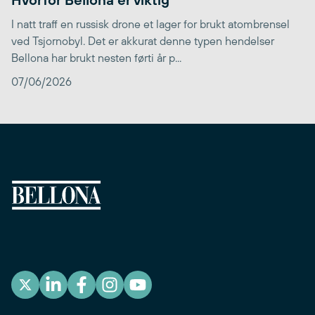
I natt traff en russisk drone et lager for brukt atombrensel
ved Tsjornobyl. Det er akkurat denne typen hendelser
Bellona har brukt nesten førti år p...
07/06/2026