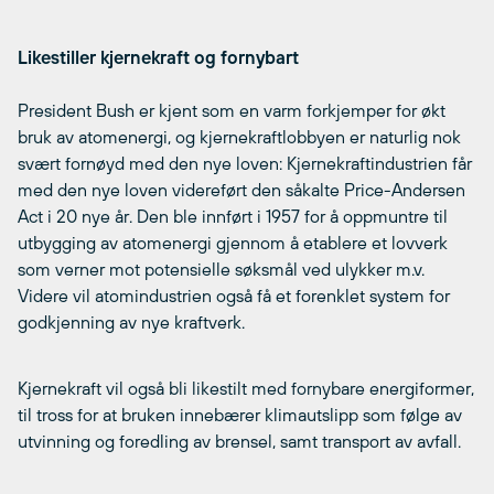
Likestiller kjernekraft og fornybart
President Bush er kjent som en varm forkjemper for økt
bruk av atomenergi, og kjernekraftlobbyen er naturlig nok
svært fornøyd med den nye loven: Kjernekraftindustrien får
med den nye loven videreført den såkalte Price-Andersen
Act i 20 nye år. Den ble innført i 1957 for å oppmuntre til
utbygging av atomenergi gjennom å etablere et lovverk
som verner mot potensielle søksmål ved ulykker m.v.
Videre vil atomindustrien også få et forenklet system for
godkjenning av nye kraftverk.
Kjernekraft vil også bli likestilt med fornybare energiformer,
til tross for at bruken innebærer klimautslipp som følge av
utvinning og foredling av brensel, samt transport av avfall.