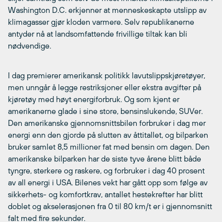
Washington D.C. erkjenner at menneskeskapte utslipp av
klimagasser gjør kloden varmere. Selv republikanerne
antyder nå at landsomfattende frivillige tiltak kan bli
nødvendige.
I dag premierer amerikansk politikk lavutslippskjøretøyer,
men unngår å legge restriksjoner eller ekstra avgifter på
kjøretøy med høyt energiforbruk. Og som kjent er
amerikanerne glade i sine store, bensinslukende, SUVer.
Den amerikanske gjennomsnittsbilen forbruker i dag mer
energi enn den gjorde på slutten av åttitallet, og bilparken
bruker samlet 8,5 millioner fat med bensin om dagen. Den
amerikanske bilparken har de siste tyve årene blitt både
tyngre, sterkere og raskere, og forbruker i dag 40 prosent
av all energi i USA. Bilenes vekt har gått opp som følge av
sikkerhets- og komfortkrav, antallet hestekrefter har blitt
doblet og akselerasjonen fra 0 til 80 km/t er i gjennomsnitt
falt med fire sekunder.