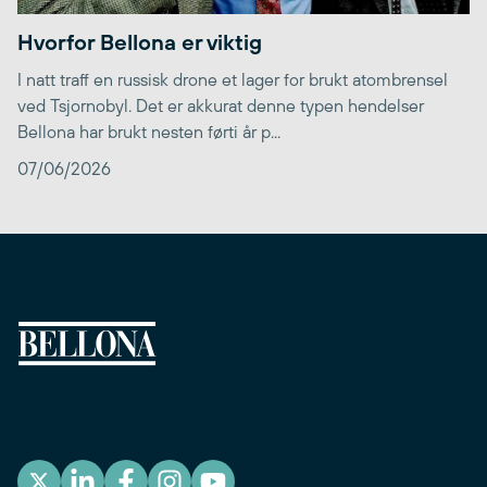
Hvorfor Bellona er viktig
I natt traff en russisk drone et lager for brukt atombrensel
ved Tsjornobyl. Det er akkurat denne typen hendelser
Bellona har brukt nesten førti år p...
07/06/2026