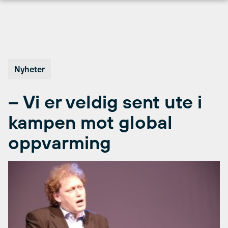
Hopp
til
innhold
Nyheter
– Vi er veldig sent ute i
kampen mot global
oppvarming