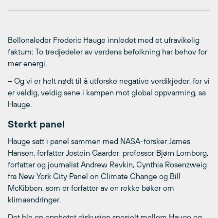
Bellonaleder Frederic Hauge innledet med et ufravikelig
faktum: To tredjedeler av verdens befolkning har behov for
mer energi.
– Og vi er helt nødt til å utforske negative verdikjeder, for vi
er veldig, veldig sene i kampen mot global oppvarming, sa
Hauge.
Sterkt panel
Hauge satt i panel sammen med NASA-forsker James
Hansen, forfatter Jostein Gaarder, professor Bjørn Lomborg,
forfatter og journalist Andrew Revkin, Cynthia Rosenzweig
fra New York City Panel on Climate Change og Bill
McKibben, som er forfatter av en rekke bøker om
klimaendringer.
Det ble en opphetet diskusjon spesielt mellom Hauge og