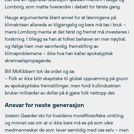
Lomborg, som møtte hverandre i debatt for første gang.
Hauge argumenterte blant annet for at løsningene på
klimakrisen allerede er tilgjengelig og bare må tas i bruk –
mens Lomborg mente at det først og fremst må investeres i
forskning. I tillegg sa han at folket behøver en mer nøytral,
og ifølge ham mer sannferdig, fremstilling av
klimaproblemene – ikke hva han kaller apokalyptisk
skremselspropaganda.
Bill McKibbern tok da ordet og sa:
– Folk er ikke blitt skeptiske til global oppvarming på grunn
av apokalyptiske fremstillinger, men fordi kullindustrien
bruker milliarder av dollar på å gjøre folk nettopp det.
Ansvar for neste generasjon
Jostein Gaarder sto for kveldens moralfilosofiske vinkling,
og minnet oss om at vi ikke bare må se på som våre
medmennesker de som lever samtidig med oss selv – men