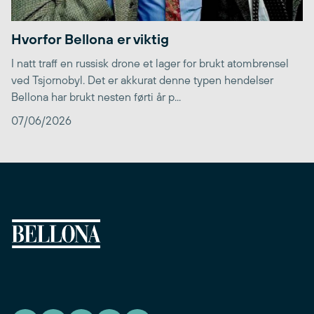
Hvorfor Bellona er viktig
I natt traff en russisk drone et lager for brukt atombrensel
ved Tsjornobyl. Det er akkurat denne typen hendelser
Bellona har brukt nesten førti år p...
07/06/2026