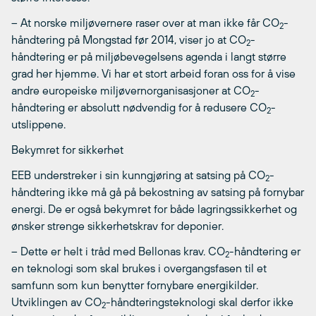
– At norske miljøvernere raser over at man ikke får CO
-
2
håndtering på Mongstad før 2014, viser jo at CO
-
2
håndtering er på miljøbevegelsens agenda i langt større
grad her hjemme. Vi har et stort arbeid foran oss for å vise
andre europeiske miljøvernorganisasjoner at CO
-
2
håndtering er absolutt nødvendig for å redusere CO
-
2
utslippene.
Bekymret for sikkerhet
EEB understreker i sin kunngjøring at satsing på CO
-
2
håndtering ikke må gå på bekostning av satsing på fornybar
energi. De er også bekymret for både lagringssikkerhet og
ønsker strenge sikkerhetskrav for deponier.
– Dette er helt i tråd med Bellonas krav. CO
-håndtering er
2
en teknologi som skal brukes i overgangsfasen til et
samfunn som kun benytter fornybare energikilder.
Utviklingen av CO
-håndteringsteknologi skal derfor ikke
2