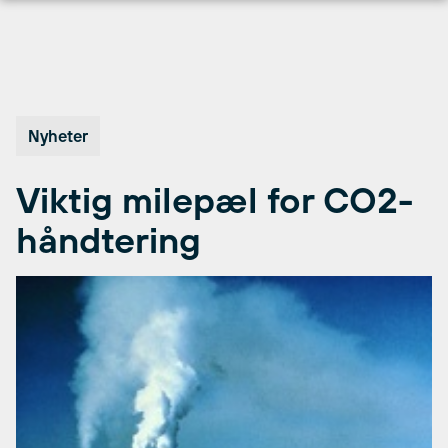
Hopp
til
innhold
Nyheter
Viktig milepæl for CO2-
håndtering