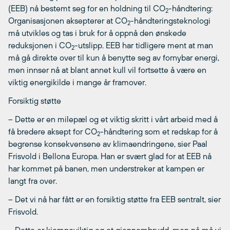
(EEB) nå bestemt seg for en holdning til CO
-håndtering:
2
Organisasjonen aksepterer at CO
-håndteringsteknologi
2
må utvikles og tas i bruk for å oppnå den ønskede
reduksjonen i CO
-utslipp. EEB har tidligere ment at man
2
må gå direkte over til kun å benytte seg av fornybar energi,
men innser nå at blant annet kull vil fortsette å være en
viktig energikilde i mange år framover.
Forsiktig støtte
– Dette er en milepæl og et viktig skritt i vårt arbeid med å
få bredere aksept for CO
-håndtering som et redskap for å
2
begrense konsekvensene av klimaendringene, sier Paal
Frisvold i Bellona Europa. Han er svært glad for at EEB nå
har kommet på banen, men understreker at kampen er
langt fra over.
– Det vi nå har fått er en forsiktig støtte fra EEB sentralt, sier
Frisvold.
– Dette er kjempeviktig og et gjennombrudd, men nå må vi