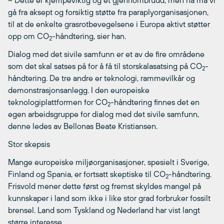
gå fra aksept og forsiktig støtte fra paraplyorganisasjonen,
til at de enkelte grasrotbevegelsene i Europa aktivt støtter
opp om CO
-håndtering, sier han.
2
Dialog med det sivile samfunn er et av de fire områdene
som det skal satses på for å få til storskalasatsing på CO
-
2
håndtering. De tre andre er teknologi, rammevilkår og
demonstrasjonsanlegg. I den europeiske
teknologiplattformen for CO
-håndtering finnes det en
2
egen arbeidsgruppe for dialog med det sivile samfunn,
denne ledes av Bellonas Beate Kristiansen.
Stor skepsis
Mange europeiske miljøorganisasjoner, spesielt i Sverige,
Finland og Spania, er fortsatt skeptiske til CO
-håndtering.
2
Frisvold mener dette først og fremst skyldes mangel på
kunnskaper i land som ikke i like stor grad forbruker fossilt
brensel. Land som Tyskland og Nederland har vist langt
større interesse.