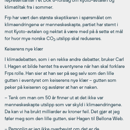
representanter i et Dok 8-forslag om Kyoto-avtalen og
klimatiltak fra i sommer.
Frp har vært den største skeptikeren i spørsmålet om
klimaendringene er menneskeskapte, partiet har stemt i
mot Kyoto-avtalen og nektet å være med på å sette et mål
for hvor mye norske CO
utslipp skal reduseres.
2-
Keiserens nye klær
I klimadebatten, som i en rekke andre debatter, bruker Carl
I. Hagen et bilde hentet fra eventyrene når han skal forklare
Frps rolle. Han sier at han ser på seg selv som den lille
gutten i eventyret om keiserens nye klær – gutten som
peker på keiseren og avslører at han er naken.
– Tenk om man om 50 år finner ut at det ikke var
menneskeskapte utslipp som var skyld i klimaendringene.
Da kan vi ha brukt milliarder av kroner feil. Det gjør at jeg
føler meg som den lille gutten, sier Hagen til Bellona Web.
– Personlig er jeg ikke overbevist om det er de