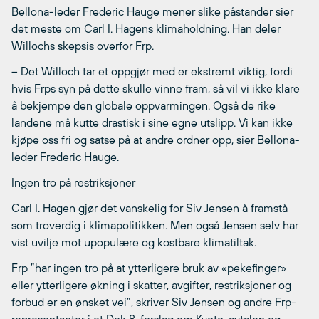
Bellona-leder Frederic Hauge mener slike påstander sier
det meste om Carl I. Hagens klimaholdning. Han deler
Willochs skepsis overfor Frp.
– Det Willoch tar et oppgjør med er ekstremt viktig, fordi
hvis Frps syn på dette skulle vinne fram, så vil vi ikke klare
å bekjempe den globale oppvarmingen. Også de rike
landene må kutte drastisk i sine egne utslipp. Vi kan ikke
kjøpe oss fri og satse på at andre ordner opp, sier Bellona-
leder Frederic Hauge.
Ingen tro på restriksjoner
Carl I. Hagen gjør det vanskelig for Siv Jensen å framstå
som troverdig i klimapolitikken. Men også Jensen selv har
vist uvilje mot upopulære og kostbare klimatiltak.
Frp ”har ingen tro på at ytterligere bruk av «pekefinger»
eller ytterligere økning i skatter, avgifter, restriksjoner og
forbud er en ønsket vei”, skriver Siv Jensen og andre Frp-