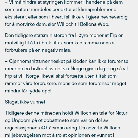
– Vi må hindre at styringen kommer i hendene på dem
som enten fremdeles benekter at klimaproblemene
eksisterer, eller som i hvert fall ikke vil gjøre nevneverdig
for å motvirke dem, sier Willoch til Bellona Web.
Den tidligere statsministeren fra Høyre mener at Frp er
motvillig til å ta i bruk tiltak som kan ramme norske
forbrukere på en negativ måte.
– Gjennomsnittsmennesket på kloden kan ikke forurense
mer enn en brøkdel av det vi i Norge gjør i dag – og så vil
Frp at vi i Norge likevel skal fortsette uten tiltak som
rammer våre forbrukere, mens de som forurenser meget
mindre får rydde opp!
Slaget ikke vunnet
Tidligere denne måneden holdt Willoch en tale for Natur
og Ungdom på et debattmøte som var en del av
organisasjonens 40-årsmarkering. Da advarte Willoch
miljøbevegelsen mot å tro at opinionen er vunnet i