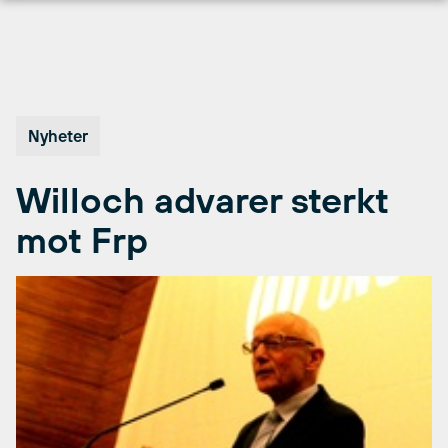
Hopp
til
innhold
Nyheter
Willoch advarer sterkt
mot Frp