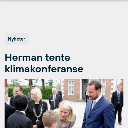
Hopp
til
innhold
Nyheter
Herman tente
klimakonferanse