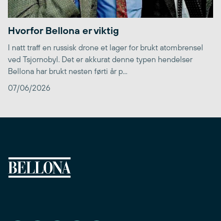
Hvorfor Bellona er viktig
I natt traff en russisk drone et lager for brukt atombrensel
ved Tsjornobyl. Det er akkurat denne typen hendelser
Bellona har brukt nesten førti år p...
07/06/2026