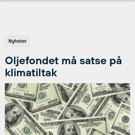
Hopp
til
innhold
Nyheter
Oljefondet må satse på
klimatiltak