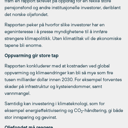
fram en rapport skrevet på oppdrag for en rekke store
pensjonsfond og andre institusjonelle investorer, deriblant
det norske oljefondet.
Rapporten peker på hvorfor slike investorer har en
egeninteresse i å presse myndighetene til å innføre
strengere klimapolitikk. Uten klimatiltak vil de økonomiske
tapene bli enorme.
Oppvarming gir store tap
Rapporten konkluderer med at kostnaden ved global
oppvarming og klimaendringer kan bli så mye som fire
tusen milliarder dollar innen 2030. For eksempel forventes
skader på infrastruktur og kysteiendommer, samt
vannmangel.
Samtidig kan investering i klimateknologi, som for
eksempel energieffektivisering og CO
-håndtering, gi både
2
stor innsparing og gevinst.
Oljefondet må reagere