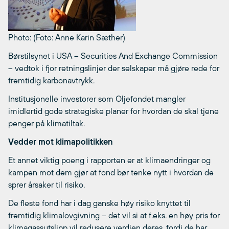
Photo: (Foto: Anne Karin Sæther)
Børstilsynet i USA – Securities And Exchange Commission
– vedtok i fjor retningslinjer der selskaper må gjøre rede for
fremtidig karbonavtrykk.
Institusjonelle investorer som Oljefondet mangler
imidlertid gode strategiske planer for hvordan de skal tjene
penger på klimatiltak.
Vedder mot klimapolitikken
Et annet viktig poeng i rapporten er at klimaendringer og
kampen mot dem gjør at fond bør tenke nytt i hvordan de
sprer årsaker til risiko.
De fleste fond har i dag ganske høy risiko knyttet til
fremtidig klimalovgivning – det vil si at f.eks. en høy pris for
klimagassutslipp vil redusere verdien deres, fordi de har