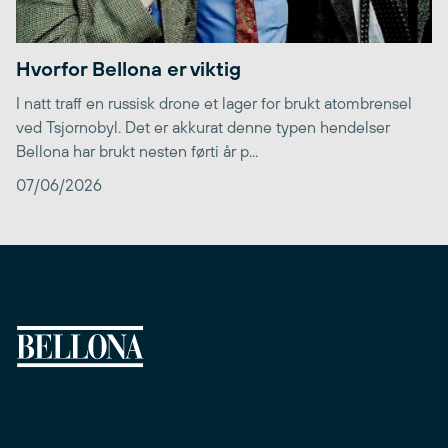
Hvorfor Bellona er viktig
I natt traff en russisk drone et lager for brukt atombrensel
ved Tsjornobyl. Det er akkurat denne typen hendelser
Bellona har brukt nesten førti år p...
07/06/2026