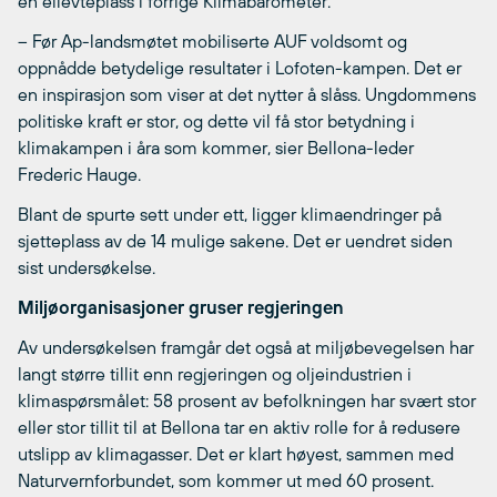
en ellevteplass i forrige Klimabarometer.
– Før Ap-landsmøtet mobiliserte AUF voldsomt og
oppnådde betydelige resultater i Lofoten-kampen. Det er
en inspirasjon som viser at det nytter å slåss. Ungdommens
politiske kraft er stor, og dette vil få stor betydning i
klimakampen i åra som kommer, sier Bellona-leder
Frederic Hauge.
Blant de spurte sett under ett, ligger klimaendringer på
sjetteplass av de 14 mulige sakene. Det er uendret siden
sist undersøkelse.
Miljøorganisasjoner gruser regjeringen
Av undersøkelsen framgår det også at miljøbevegelsen har
langt større tillit enn regjeringen og oljeindustrien i
klimaspørsmålet: 58 prosent av befolkningen har svært stor
eller stor tillit til at Bellona tar en aktiv rolle for å redusere
utslipp av klimagasser. Det er klart høyest, sammen med
Naturvernforbundet, som kommer ut med 60 prosent.