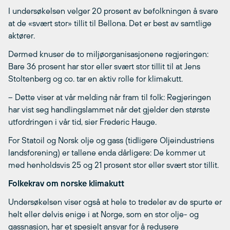
I undersøkelsen velger 20 prosent av befolkningen å svare
at de «svært stor» tillit til Bellona. Det er best av samtlige
aktører.
Dermed knuser de to miljøorganisasjonene regjeringen:
Bare 36 prosent har stor eller svært stor tillit til at Jens
Stoltenberg og co. tar en aktiv rolle for klimakutt.
– Dette viser at vår melding når fram til folk: Regjeringen
har vist seg handlingslammet når det gjelder den største
utfordringen i vår tid, sier Frederic Hauge.
For Statoil og Norsk olje og gass (tidligere Oljeindustriens
landsforening) er tallene enda dårligere: De kommer ut
med henholdsvis 25 og 21 prosent stor eller svært stor tillit.
Folkekrav om norske klimakutt
Undersøkelsen viser også at hele to tredeler av de spurte er
helt eller delvis enige i at Norge, som en stor olje- og
gassnasjon, har et spesielt ansvar for å redusere