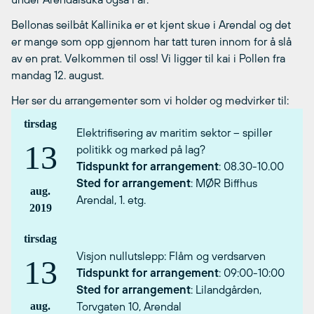
Bellonas seilbåt Kallinika er et kjent skue i Arendal og det
er mange som opp gjennom har tatt turen innom for å slå
av en prat. Velkommen til oss! Vi ligger til kai i Pollen fra
mandag 12. august.
Her ser du arrangementer som vi holder og medvirker til:
tirsdag
Elektrifisering av maritim sektor – spiller
13
politikk og marked på lag?
Tidspunkt for arrangement
: 08.30-10.00
Sted for arrangement
: MØR Biffhus
aug.
Arendal, 1. etg.
2019
tirsdag
Visjon nullutslepp: Flåm og verdsarven
13
Tidspunkt for arrangement
: 09:00-10:00
Sted for arrangement
: Lilandgården,
aug.
Torvgaten 10, Arendal