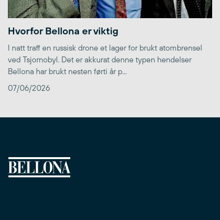
Hvorfor Bellona er viktig
I natt traff en russisk drone et lager for brukt atombrensel
ved Tsjornobyl. Det er akkurat denne typen hendelser
Bellona har brukt nesten førti år p...
07/06/2026