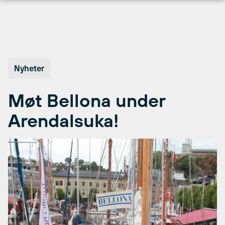
Hopp
til
innhold
Nyheter
Møt Bellona under
Arendalsuka!