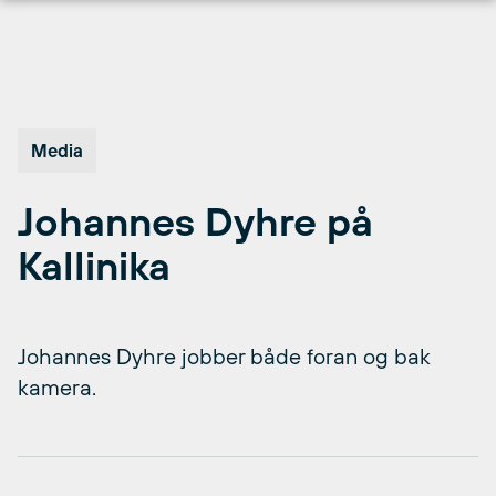
Hopp
til
innhold
Media
Johannes Dyhre på
Kallinika
Johannes Dyhre jobber både foran og bak
kamera.