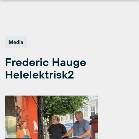
Hopp
til
innhold
Media
Frederic Hauge
Helelektrisk2