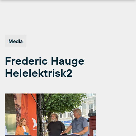
Hopp
til
innhold
Media
Frederic Hauge
Helelektrisk2