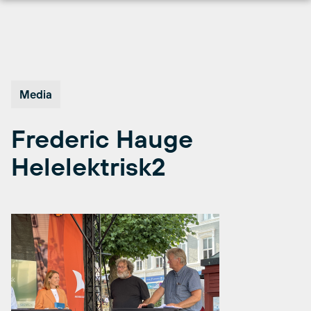
Hopp
til
innhold
Media
Frederic Hauge
Helelektrisk2