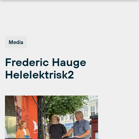
Hopp
til
innhold
Media
Frederic Hauge
Helelektrisk2