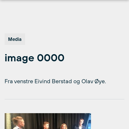
Hopp
til
innhold
Media
image 0000
Fra venstre Eivind Berstad og Olav Øye.