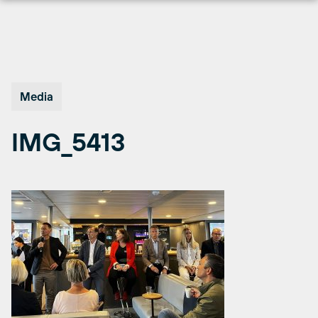
Hopp
til
innhold
Media
IMG_5413