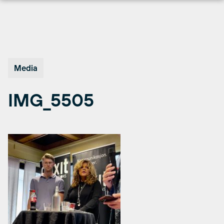
Hopp
til
innhold
Media
IMG_5505