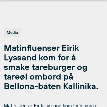
Hopp
til
innhold
Media
Matinfluenser Eirik
Lyssand kom for å
smake tareburger og
tareøl ombord på
Bellona-båten Kallinika.
Matinfluenser Eirik Lyssand kom for å smake