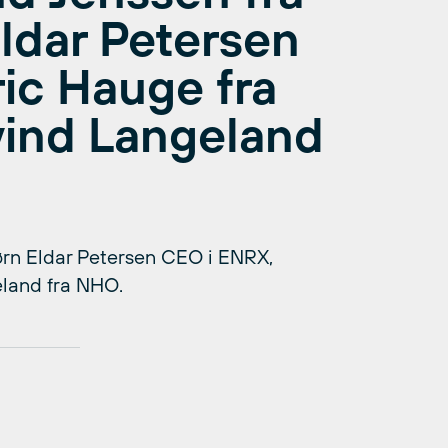
Eldar Petersen
ic Hauge fra
vind Langeland
ørn Eldar Petersen CEO i ENRX,
eland fra NHO.