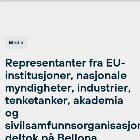
Hopp
til
innhold
Media
Representanter fra EU-
institusjoner, nasjonale
myndigheter, industrier,
tenketanker, akademia
og
sivilsamfunnsorganisasjo
deltok på Bellona