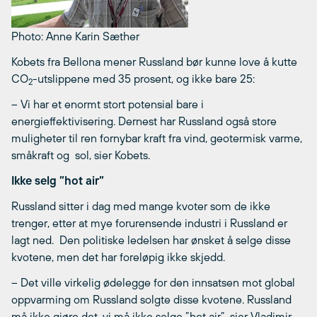
Photo: Anne Karin Sæther
Kobets fra Bellona mener Russland bør kunne love å kutte
CO
-utslippene med 35 prosent, og ikke bare 25:
2
– Vi har et enormt stort potensial bare i
energieffektivisering. Dernest har Russland også store
muligheter til ren fornybar kraft fra vind, geotermisk varme,
småkraft og sol, sier Kobets.
Ikke selg ”hot air”
Russland sitter i dag med mange kvoter som de ikke
trenger, etter at mye forurensende industri i Russland er
lagt ned. Den politiske ledelsen har ønsket å selge disse
kvotene, men det har foreløpig ikke skjedd.
– Det ville virkelig ødelegge for den innsatsen mot global
oppvarming om Russland solgte disse kvotene. Russland
må ikke gjøre det, vi må ikke selge ”hot air”, sier Vladimir