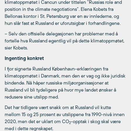
klimatoppmøtet i Cancun under tittelen ”Russias role and
position in the climate negotiations”. Elena Kobets fra
Bellonas kontor i St. Petersburg var en av innlederne, og
hun slår fast at Russland er uforutsigbar i forhandlingene.
– Selv den offisielle delegasjonen har problemer med å
fortelle hva Russland egentlig vil på dette klimatoppmøtet,
sier Kobets.
Ingenting konkret
I fjor signerte Russland København-erklæringen fra
klimatoppmøtet i Danmark, men den er vag og ikke juridisk
bindende. Nå håper russiske miljøorganisasjoner at
Russland vil bli tydeligere på hvor mye landet ønsker å
redusere sine utslipp med.
Det har tidligere vært snakk om at Russland vil kutte
mellom 15 og 25 prosent av utslippene fra 1990-nivå innen
2020, men det er uklart om CO
-opptak i skog skal være
2
med i dette regnskapet.