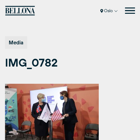
Hopp
til
Oslo
innhold
Media
IMG_0782