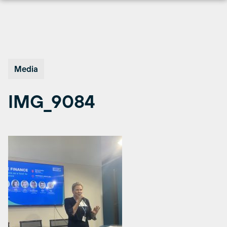
Hopp
til
innhold
Media
IMG_9084