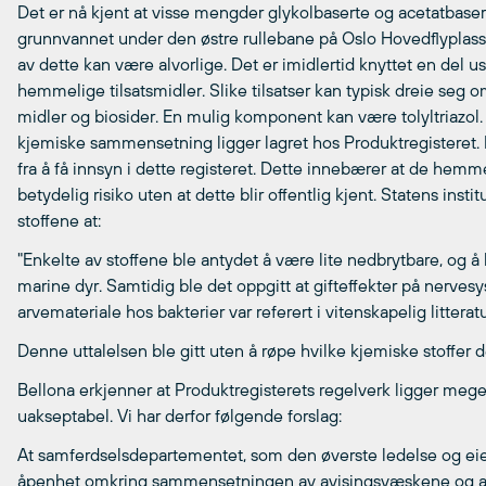
Det er nå kjent at visse mengder glykolbaserte og acetatbasert
grunnvannet under den østre rullebane på Oslo Hovedflypla
av dette kan være alvorlige. Det er imidlertid knyttet en del 
hemmelige tilsatsmidler. Slike tilsatser kan typisk dreie seg
midler og biosider. En mulig komponent kan være tolyltriazol
kjemiske sammensetning ligger lagret hos Produktregisteret. R
fra å få innsyn i dette registeret. Dette innebærer at de hemm
betydelig risiko uten at dette blir offentlig kjent. Statens insti
stoffene at:
"Enkelte av stoffene ble antydet å være lite nedbrytbare, og 
marine dyr. Samtidig ble det oppgitt at gifteffekter på nerve
arvemateriale hos bakterier var referert i vitenskapelig litteratu
Denne uttalelsen ble gitt uten å røpe hvilke kjemiske stoffer 
Bellona erkjenner at Produktregisterets regelverk ligger mege
uakseptabel. Vi har derfor følgende forslag:
At samferdselsdepartementet, som den øverste ledelse og eier
åpenhet omkring sammensetningen av avisingsvæskene og at 