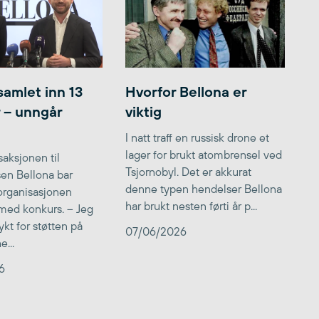
samlet inn 13
Hvorfor Bellona er
r – unngår
viktig
I natt traff en russisk drone et
lager for brukt atombrensel ved
aksjonen til
Tsjornobyl. Det er akkurat
lsen Bellona bar
denne typen hendelser Bellona
 organisasjonen
har brukt nesten førti år p...
med konkurs. – Jeg
kt for støtten på
07/06/2026
...
6