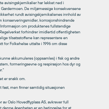
e avisingskjemikalier har lekket ned i
ss Gardermoen. De miljømessige konsekvensene
usikkerhet rundt avisingskjemikalienes innhold av
 om konserveringsmidler, korrosjonshindrende
. Informasjon om produktenes fullstendige
egelverket forhindrer imidlertid offentligheten
elige tilsatsstoffene kan representere en
tutt for Folkehelse uttalte i 1996 om disse
å kunne akkumuleres (oppsamles) i fisk og andre
system, formeringsevne og respirasjon hos dyr og
r."
det er snakk om.
t fast, men finner samtidig situasjonen
 av Oslo Hovedflyplass AS, avkrever full
denne åpenheten er en betingelse for at