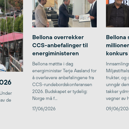
Bellona overrekker
Bellona 
CCS-anbefalinger til
millione
energiministeren
konkurs
Bellona møttte i dag
Innsamlings
energiminister Terje Aasland for
Miljøstifte
å overlevere anbefalingene fra
frukter, og
2026
CCS-rundebordskonferansen
unngår der
2026. Budskapet er tydelig:
takker ydmy
 Under
Norge må f...
vegner av he
 av de
17/06/2026
09/06/202