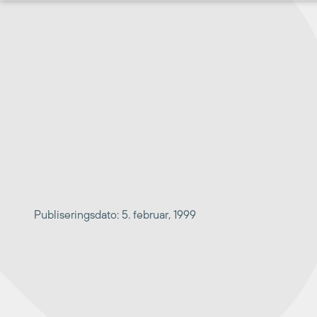
Hopp
til
innhold
Publiseringsdato: 5. februar, 1999