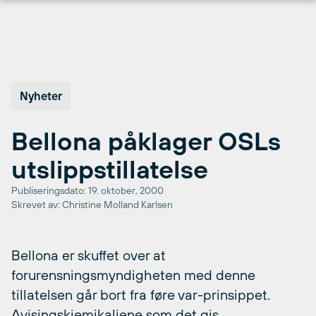
Hopp
til
innhold
Nyheter
Bellona påklager OSLs
utslippstillatelse
Publiseringsdato: 19. oktober, 2000
Skrevet av: Christine Molland Karlsen
Bellona er skuffet over at
forurensningsmyndigheten med denne
tillatelsen går bort fra føre var-prinsippet.
Avisingskjemikaliene som det gis