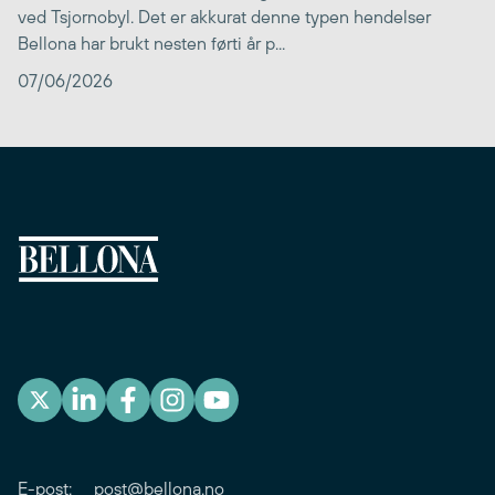
ved Tsjornobyl. Det er akkurat denne typen hendelser
Bellona har brukt nesten førti år p...
07/06/2026
E-post:
post@bellona.no