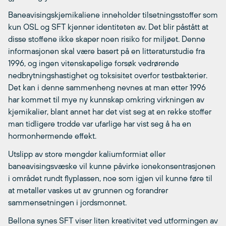
Baneavisingskjemikaliene inneholder tilsetningsstoffer som
kun OSL og SFT kjenner identiteten av. Det blir påstått at
disse stoffene ikke skaper noen risiko for miljøet. Denne
informasjonen skal være basert på en litteraturstudie fra
1996, og ingen vitenskapelige forsøk vedrørende
nedbrytningshastighet og toksisitet overfor testbakterier.
Det kan i denne sammenheng nevnes at man etter 1996
har kommet til mye ny kunnskap omkring virkningen av
kjemikalier, blant annet har det vist seg at en rekke stoffer
man tidligere trodde var ufarlige har vist seg å ha en
hormonhermende effekt.
Utslipp av store mengder kaliumformiat eller
baneavisingsvæske vil kunne påvirke ionekonsentrasjonen
i området rundt flyplassen, noe som igjen vil kunne føre til
at metaller vaskes ut av grunnen og forandrer
sammensetningen i jordsmonnet.
Bellona synes SFT viser liten kreativitet ved utformingen av