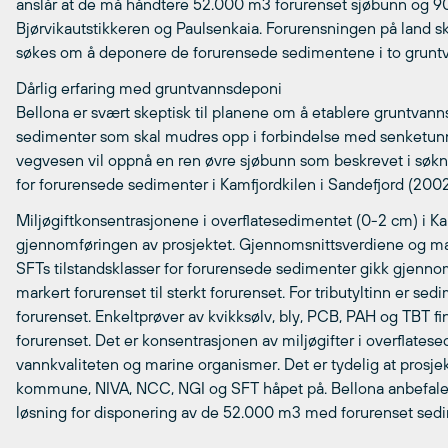
anslår at de må håndtere 52.000 m3 forurenset sjøbunn og 9
Bjørvikautstikkeren og Paulsenkaia. Forurensningen på land sk
søkes om å deponere de forurensede sedimentene i to gruntvan
Dårlig erfaring med gruntvannsdeponi
Bellona er svært skeptisk til planene om å etablere gruntva
sedimenter som skal mudres opp i forbindelse med senketunnelp
vegvesen vil oppnå en ren øvre sjøbunn som beskrevet i søk
for forurensede sedimenter i Kamfjordkilen i Sandefjord (200
Miljøgiftkonsentrasjonene i overflatesedimentet (0-2 cm) i Ka
gjennomføringen av prosjektet. Gjennomsnittsverdiene og maks
SFTs tilstandsklasser for forurensede sedimenter gikk gjenn
markert forurenset til sterkt forurenset. For tributyltinn er sed
forurenset. Enkeltprøver av kvikksølv, bly, PCB, PAH og TBT fin
forurenset. Det er konsentrasjonen av miljøgifter i overflates
vannkvaliteten og marine organismer. Det er tydelig at prosjek
kommune, NIVA, NCC, NGI og SFT håpet på. Bellona anbefaler 
løsning for disponering av de 52.000 m3 med forurenset sed