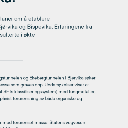
planer om å etablere
ørvika og Bispevika. Erfaringene fra
sulterte i økte
gstunnelen og Ekebergtunnelen i Bjørvika søker
asse som graves opp. Undersøkelser viser at
ihht SFTs klassifiseringssystem) med tungmetaller,
 påvist forurensning av både organiske og
der med forurenset masse. Statens vegvesen