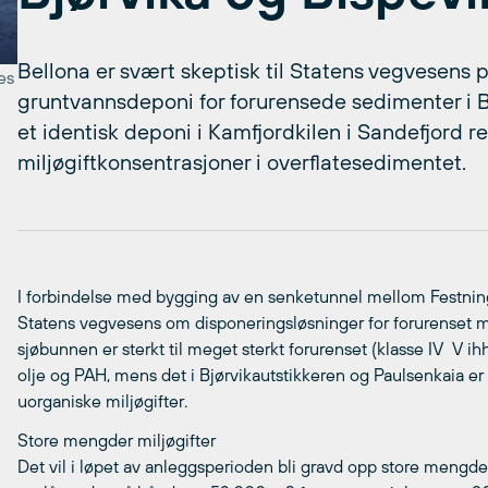
Bellona er svært skeptisk til Statens vegvesens 
es
gruntvannsdeponi for forurensede sedimenter i Bj
et identisk deponi i Kamfjordkilen i Sandefjord re
miljøgiftkonsentrasjoner i overflatesedimentet.
I forbindelse med bygging av en senketunnel mellom Festnin
Statens vegvesens om disponeringsløsninger for forurenset m
sjøbunnen er sterkt til meget sterkt forurenset (klasse IV  V 
olje og PAH, mens det i Bjørvikautstikkeren og Paulsenkaia er
uorganiske miljøgifter.
Store mengder miljøgifter
Det vil i løpet av anleggsperioden bli gravd opp store meng