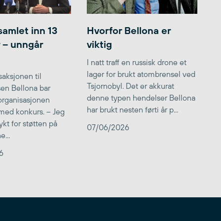
samlet inn 13
Hvorfor Bellona er
r – unngår
viktig
I natt traff en russisk drone et
lager for brukt atombrensel ved
aksjonen til
Tsjornobyl. Det er akkurat
lsen Bellona bar
denne typen hendelser Bellona
 organisasjonen
har brukt nesten førti år p...
med konkurs. – Jeg
kt for støtten på
07/06/2026
...
6