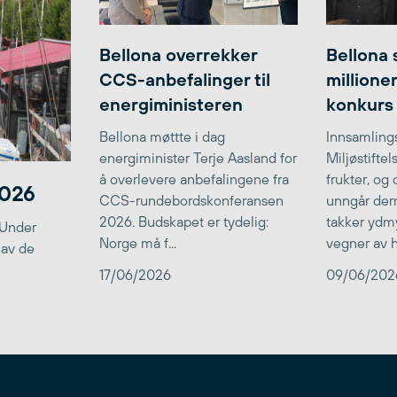
Bellona overrekker
Bellona 
CCS-anbefalinger til
millione
energiministeren
konkurs
Bellona møttte i dag
Innsamlings
energiminister Terje Aasland for
Miljøstifte
å overlevere anbefalingene fra
frukter, og
2026
CCS-rundebordskonferansen
unngår der
2026. Budskapet er tydelig:
takker ydmy
 Under
Norge må f...
vegner av he
 av de
17/06/2026
09/06/202