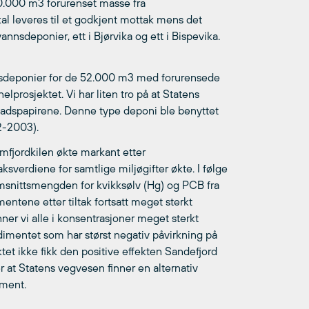
0.000 m3 forurenset masse fra
al leveres til et godkjent mottak mens det
nsdeponier, ett i Bjørvika og ett i Bispevika.
nnsdeponier for de 52.000 m3 med forurensede
rosjektet. Vi har liten tro på at Statens
nadspapirene. Denne type deponi ble benyttet
2-2003).
mfjordkilen økte markant etter
verdiene for samtlige miljøgifter økte. I følge
omsnittsmengden for kvikksølv (Hg) og PCB fra
imentene etter tiltak fortsatt meget sterkt
ner vi alle i konsentrasjoner meget sterkt
edimentet som har størst negativ påvirkning på
tet ikke fikk den positive effekten Sandefjord
at Statens vegvesen finner en alternativ
iment.