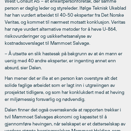
West Consult AS – et enkeltpersonforetak, der samme
person er daglig leder og styreleder. Ifølge Teknisk Ukeblad
har han vurdert arbeidet til 40-50 eksperter fra Det Norske
Veritas, og kommet til nærmest motsatt konklusjon. Veritas
har nøye vurdert alternative metoder for å heve U-864,
risikovurderinger og usikkerhetsanalyse av
kostnadsoverslaget til Mammoet Salvage.
– Å utsette en slik hastesak på bakgrunn av at én mann er
uenig med 40 andre eksperter, er ingenting annet enn
absurd, sier Dalen.
Han mener det er ille at en person kan overstyre alt det
solide faglige arbeidet som er lagt inn i utgreiingen av
prosjektet tidligere, og som har konklukdert med at heving
er miljømessig forsvarlig og nødvendig.
Dalen finner det også overraskende at rapporten trekker i
tvil Mammoet Salvages økonomi og kapasitet til å
gjennomføre hevingen, når selskapet er et datterselskap av
verdens største bergingsselskap Mammoet Holding, som