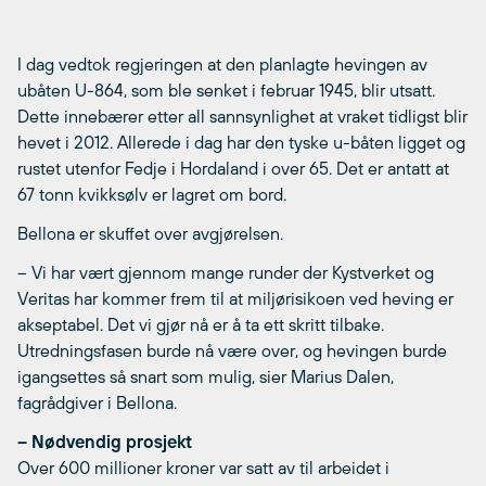
I dag vedtok regjeringen at den planlagte hevingen av
ubåten U-864, som ble senket i februar 1945, blir utsatt.
Dette innebærer etter all sannsynlighet at vraket tidligst blir
hevet i 2012. Allerede i dag har den tyske u-båten ligget og
rustet utenfor Fedje i Hordaland i over 65. Det er antatt at
67 tonn kvikksølv er lagret om bord.
Bellona er skuffet over avgjørelsen.
– Vi har vært gjennom mange runder der Kystverket og
Veritas har kommer frem til at miljørisikoen ved heving er
akseptabel. Det vi gjør nå er å ta ett skritt tilbake.
Utredningsfasen burde nå være over, og hevingen burde
igangsettes så snart som mulig, sier Marius Dalen,
fagrådgiver i Bellona.
– Nødvendig prosjekt
Over 600 millioner kroner var satt av til arbeidet i