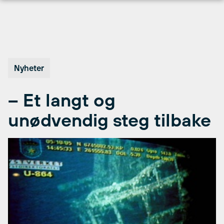
Hopp
til
innhold
Nyheter
– Et langt og
unødvendig steg tilbake