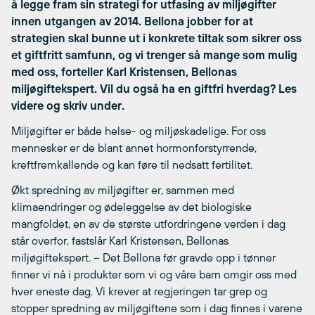
å legge fram sin strategi for utfasing av miljøgifter
innen utgangen av 2014. Bellona jobber for at
strategien skal bunne ut i konkrete tiltak som sikrer oss
et giftfritt samfunn, og vi trenger så mange som mulig
med oss, forteller Karl Kristensen, Bellonas
miljøgiftekspert. Vil du også ha en giftfri hverdag? Les
videre og skriv under.
Miljøgifter er både helse- og miljøskadelige. For oss
mennesker er de blant annet hormonforstyrrende,
kreftfremkallende og kan føre til nedsatt fertilitet.
Økt spredning av miljøgifter er, sammen med
klimaendringer og ødeleggelse av det biologiske
mangfoldet, en av de største utfordringene verden i dag
står overfor, fastslår Karl Kristensen, Bellonas
miljøgiftekspert. – Det Bellona før gravde opp i tønner
finner vi nå i produkter som vi og våre barn omgir oss med
hver eneste dag. Vi krever at regjeringen tar grep og
stopper spredning av miljøgiftene som i dag finnes i varene