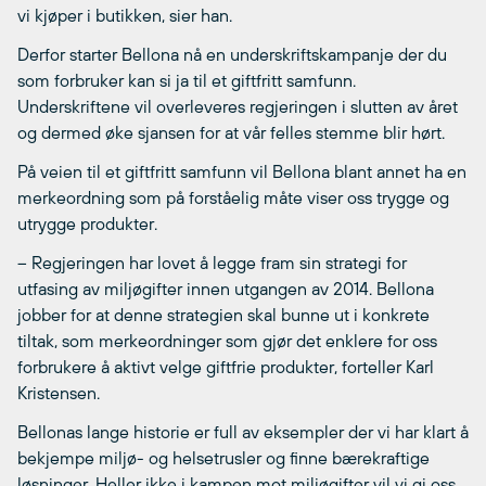
vi kjøper i butikken, sier han.
Derfor starter Bellona nå en underskriftskampanje der du
som forbruker kan si ja til et giftfritt samfunn.
Underskriftene vil overleveres regjeringen i slutten av året
og dermed øke sjansen for at vår felles stemme blir hørt.
På veien til et giftfritt samfunn vil Bellona blant annet ha en
merkeordning som på forståelig måte viser oss trygge og
utrygge produkter.
– Regjeringen har lovet å legge fram sin strategi for
utfasing av miljøgifter innen utgangen av 2014. Bellona
jobber for at denne strategien skal bunne ut i konkrete
tiltak, som merkeordninger som gjør det enklere for oss
forbrukere å aktivt velge giftfrie produkter, forteller Karl
Kristensen.
Bellonas lange historie er full av eksempler der vi har klart å
bekjempe miljø- og helsetrusler og finne bærekraftige
løsninger. Heller ikke i kampen mot miljøgifter vil vi gi oss