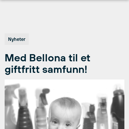
Hopp
til
innhold
Nyheter
Med Bellona til et
giftfritt samfunn!