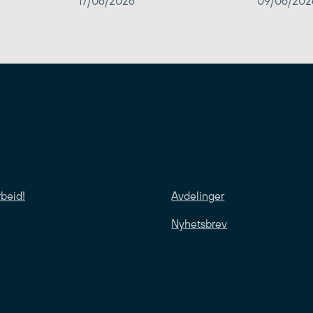
17/06/2026
09/06/202
rbeid!
Avdelinger
Nyhetsbrev