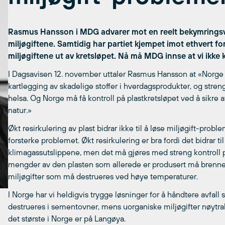
Rasmus Hansson i MDG advarer mot en reelt bekymringsver
miljøgiftene. Samtidig har partiet kjempet imot ethvert fo
miljøgiftene ut av kretsløpet.
Nå må MDG
innse at vi ikke
I Dagsavisen 12. november uttaler Rasmus Hansson at «Norg
kartlegging av skadelige stoffer i hverdagsprodukter, og strenge
helsa. Og Norge må få kontroll på plastkretsløpet ved å sikre at b
natur.»
Økt resirkulering av plast bidrar ikke til å løse miljøgift-proble
forsterke problemet. Økt resirkulering er bra fordi det bidrar t
klimagassutslippene, men det må gjøres med streng kontroll på 
mengder av den plasten som allerede er produsert må brennes,
miljøgifter som må destrueres ved høye temperaturer.
I Norge har vi heldigvis trygge løsninger for å håndtere avfall
destrueres i sementovner, mens uorganiske miljøgifter nøytrali
det største i Norge er på Langøya.