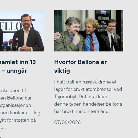
samlet inn 13
Hvorfor Bellona er
r – unngår
viktig
I natt traff en russisk drone et
lager for brukt atombrensel ved
aksjonen til
Tsjornobyl. Det er akkurat
lsen Bellona bar
denne typen hendelser Bellona
 organisasjonen
har brukt nesten førti år p...
med konkurs. – Jeg
kt for støtten på
07/06/2026
...