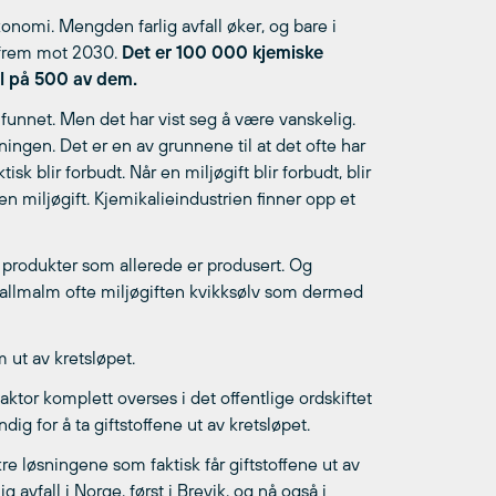
konomi. Mengden farlig avfall øker, og bare i
 frem mot 2030.
Det er 100 000 kjemiske
ll på 500 av dem.
amfunnet. Men det har vist seg å være vanskelig.
ingen. Det er en av grunnene til at det ofte har
tisk blir forbudt. Når en miljøgift blir forbudt, blir
en miljøgift. Kjemikalieindustrien finner opp et
 produkter som allerede er produsert. Og
tallmalm ofte miljøgiften kvikksølv som dermed
 ut av kretsløpet.
aktor komplett overses i det offentlige ordskiftet
ndig for å ta giftstoffene ut av kretsløpet.
e løsningene som faktisk får giftstoffene ut av
g avfall i Norge, først i Brevik, og nå også i