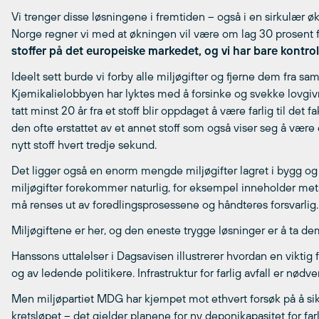
Vi trenger disse løsningene i fremtiden – også i en sirkulær ø
Norge regner vi med at økningen vil være om lag 30 prosent
stoffer på det europeiske markedet, og vi har bare kontro
Ideelt sett burde vi forby alle miljøgifter og fjerne dem fra s
Kjemikalielobbyen har lyktes med å forsinke og svekke lovgivn
tatt minst 20 år fra et stoff blir oppdaget å være farlig til det fak
den ofte erstattet av et annet stoff som også viser seg å være 
nytt stoff hvert tredje sekund.
Det ligger også en enorm mengde miljøgifter lagret i bygg og
miljøgifter forekommer naturlig, for eksempel inneholder me
må renses ut av foredlingsprosessene og håndteres forsvarlig.
Miljøgiftene er her, og den eneste trygge løsninger er å ta dem
Hanssons uttalelser i Dagsavisen illustrerer hvordan en viktig f
og av ledende politikere. Infrastruktur for farlig avfall er nødve
Men miljøpartiet MDG har kjempet mot ethvert forsøk på å sikr
kretsløpet – det gjelder planene for ny deponikapasitet for farli