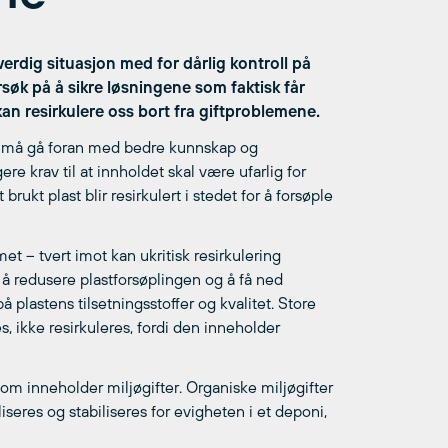
dig situasjon med for dårlig kontroll på
rsøk på å sikre løsningene som faktisk får
 kan resirkulere oss bort fra giftproblemene.
e må gå foran med bedre kunnskap og
re krav til at innholdet skal være ufarlig for
rukt plast blir resirkulert i stedet for å forsøple
met – tvert imot kan ukritisk resirkulering
il å redusere plastforsøplingen og å få ned
plastens tilsetningsstoffer og kvalitet. Store
 ikke resirkuleres, fordi den inneholder
 som inneholder miljøgifter. Organiske miljøgifter
seres og stabiliseres for evigheten i et deponi,