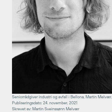
Seniorrådgiver industri og avfall i Bellona, Martin Melvær.
Publiseringsdato: 24. november, 2021
Skrevet av: Martin Sveinssønn Melvær