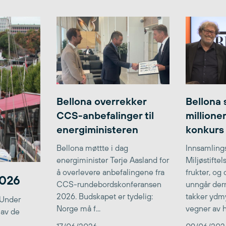
Bellona overrekker
Bellona 
CCS-anbefalinger til
millione
energiministeren
konkurs
Bellona møttte i dag
Innsamlings
energiminister Terje Aasland for
Miljøstifte
å overlevere anbefalingene fra
frukter, og
2026
CCS-rundebordskonferansen
unngår der
2026. Budskapet er tydelig:
takker ydmy
 Under
Norge må f...
vegner av he
 av de