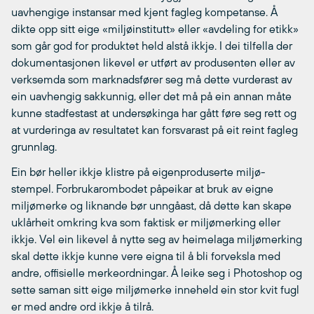
uavhengige instansar med kjent fagleg kompetanse. Å
dikte opp sitt eige «miljøinstitutt» eller «avdeling for etikk»
som går god for produktet held alstå ikkje. I dei tilfella der
dokumentasjonen likevel er utført av produsenten eller av
verksemda som marknadsfører seg må dette vurderast av
ein uavhengig sakkunnig, eller det må på ein annan måte
kunne stadfestast at undersøkinga har gått føre seg rett og
at vurderinga av resultatet kan forsvarast på eit reint fagleg
grunnlag.
Ein bør heller ikkje klistre på eigenproduserte miljø-
stempel. Forbrukarombodet påpeikar at bruk av eigne
miljømerke og liknande bør unngåast, då dette kan skape
uklårheit omkring kva som faktisk er miljømerking eller
ikkje. Vel ein likevel å nytte seg av heimelaga miljømerking
skal dette ikkje kunne vere eigna til å bli forveksla med
andre, offisielle merkeordningar. Å leike seg i Photoshop og
sette saman sitt eige miljømerke inneheld ein stor kvit fugl
er med andre ord ikkje å tilrå.