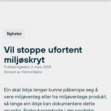
Hopp
til
innhold
Nyheter
Vil stoppe ufortent
miljøskryt
Publiseringsdato: 2. mars, 2005
Skrevet av: Hanne Bakke
Ein skal ikkje lenger kunne påberope seg å
vere miljøvenleg eller ha miljøvenlege produkt,
så lenge ein ikkje kan dokumentere dette
grundig. Forbrukaromboda i dei nordiske