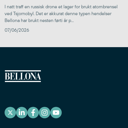
I natt traff en russisk drone et lager for brukt atombrensel
ved Tsjornobyl. Det er akkurat denne typen hendelser
Bellona har brukt nesten førti år p...
07/06/2026