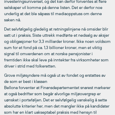
investeringsuniverset, og det kan derfor forventes at flere
selskaper vil komme på denne listen. Det er derfor noe
underlig at det ble såpass til mediaoppstuss om denne
saken nå.
Det selvfølgelig gledelig at retningslinjene nå omsider blir
satt ut i praksis. Siste uttrekk medførte et nedsalg av aksjer
og obligasjoner for 3,3 milliarder kroner. Ikke noen voldsom
sum for et fond på ca. 1,3 billioner kroner, men et viktig
signal til omverdenen om at norske pensjonister i
fremtiden ikke skal leve på inntekter fra virksomheter som
driver i strid med folkeretten.
Grove miljøsyndere må også ut av fondet og erstattes av
de som er best i klassen
Bellona forventer at Finansdepartementet snarest markerer
at også bedrifter som begår alvorlige miljøovergrep er
uønsket i porteføljen. Det er selvfølgelig vanskelig å sette
absolutte kriterier her, men det mangler ikke på kandidater
som har en klart uakseptabel praksis med hensyn til