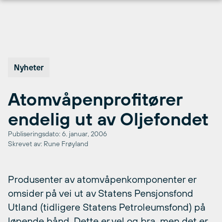
Hopp
til
innhold
Nyheter
Atomvåpenprofitører
endelig ut av Oljefondet
Publiseringsdato: 6. januar, 2006
Skrevet av: Rune Frøyland
Produsenter av atomvåpenkomponenter er
omsider på vei ut av Statens Pensjonsfond 
Utland (tidligere Statens Petroleumsfond) på
løpende bånd. Dette er vel og bra, men det er