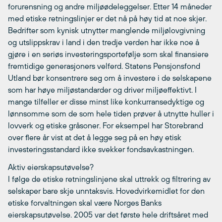
forurensning og andre miljøødeleggelser. Etter 14 måneder
med etiske retningslinjer er det nå på høy tid at noe skjer.
Bedrifter som kynisk utnytter manglende miljølovgivning
og utslippskrav i land i den tredje verden har ikke noe å
gjøre i en seriøs investeringsportefølje som skal finansiere
fremtidige generasjoners velferd. Statens Pensjonsfond 
Utland bør konsentrere seg om å investere i de selskapene
som har høye miljøstandarder og driver miljøeffektivt. I
mange tilfeller er disse minst like konkurransedyktige og
lønnsomme som de som hele tiden prøver å utnytte huller i
lovverk og etiske gråsoner. For eksempel har Storebrand
over flere år vist at det å legge seg på en høy etisk
investeringsstandard ikke svekker fondsavkastningen.
Aktiv eierskapsutøvelse?
I følge de etiske retningslinjene skal uttrekk og filtrering av
selskaper bare skje unntaksvis. Hovedvirkemidlet for den
etiske forvaltningen skal være Norges Banks
eierskapsutøvelse. 2005 var det første hele driftsåret med