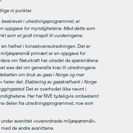
lige ni punkter.
beskrevet i utredningsprogrammet, er
 en oppgave for myndighetene. Med dette som
kt som et godt innspill til vurderingene.
i sin helhet i konsekvensutredningen. Det er
g miljøspørsmål primært er en oppgave for
dere om Naturkraft har utredet de spørsmålene
met sies det om generelle krav til utredningene
 debatten om bruk av gass i Norge og mer
 heter det:
Etablering av gasskraftverk i Norge
yggingssted.
Det er overhodet ikke nevnt i
yndighetene. Her har NVE tydeligvis ombestemt
enne delen fra utredningsprogrammet, noe som
e under avsnittet «overordnede miljøspørsmål»,
e med de andre avsnittene.