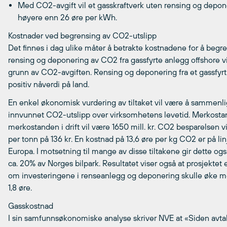
Med CO2-avgift vil et gasskraftverk uten rensing og deponer
høyere enn 26 øre per kWh.
Kostnader ved begrensing av CO2-utslipp
Det finnes i dag ulike måter å betrakte kostnadene for å begr
rensing og deponering av CO2 fra gassfyrte anlegg offshore vil
grunn av CO2-avgiften. Rensing og deponering fra et gassfyrt
positiv nåverdi på land.
En enkel økonomisk vurdering av tiltaket vil være å sammenli
innvunnet CO2-utslipp over virksomhetens levetid. Merkostande
merkostanden i drift vil være 1650 mill. kr. CO2 besparelsen vi
per tonn på 136 kr. En kostnad på 13,6 øre per kg CO2 er på lin
Europa. I motsetning til mange av disse tiltakene gir dette også
ca. 20% av Norges bilpark. Resultatet viser også at prosjekte
om investeringene i renseanlegg og deponering skulle øke 
1,8 øre.
Gasskostnad
I sin samfunnsøkonomiske analyse skriver NVE at «Siden avtalte