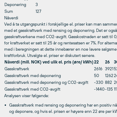
Deponering
3
Sum
127
Nåverdi
Ved å ta utgangspunkt i forskjellige el. priser kan man samme
med et gasskraftverk med rensing og deponering. Det er også
gasskraftverkene med CO2-avgift. Gasskostnaden er satt til 0
for kraftverket er satt til 25 år og rentesatsen er 7%. For alte
med i beregningen at dette innebærer en noe lavere salgsmen
kraftforbruk. Utvalgte el. priser er diskutert senere.
Nåverdi (mill. NOK) ved ulik el. pris (øre/ kWh)
22
26
3
Gasskraftverk
2616
3921
5
Gasskraftverk med deponering
50
1262
2
Gasskraftverk med deponering og CO2-avgift
-330
882
2
Gasskraftverk med CO2-avgift
-1440
-135
1
Analysen viser følgende:
Gasskraftverk med rensing og deponering har en positiv nå
og deponere, og hvis el. prisen er høyere enn 22 øre per kW