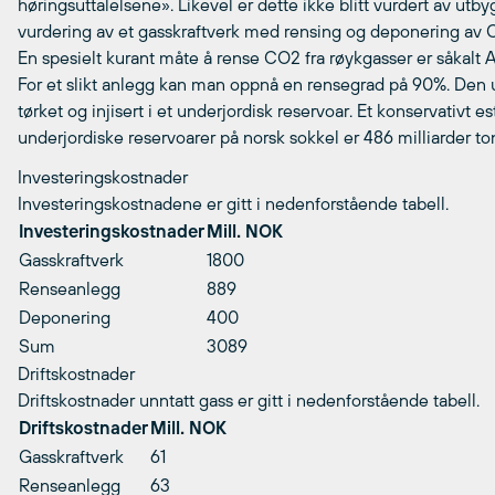
høringsuttalelsene». Likevel er dette ikke blitt vurdert av utbyg
vurdering av et gasskraftverk med rensing og deponering av 
En spesielt kurant måte å rense CO2 fra røykgasser er såkalt A
For et slikt anlegg kan man oppnå en rensegrad på 90%. Den 
tørket og injisert i et underjordisk reservoar. Et konservativt e
underjordiske reservoarer på norsk sokkel er 486 milliarder to
Investeringskostnader
Investeringskostnadene er gitt i nedenforstående tabell.
Investeringskostnader
Mill. NOK
Gasskraftverk
1800
Renseanlegg
889
Deponering
400
Sum
3089
Driftskostnader
Driftskostnader unntatt gass er gitt i nedenforstående tabell.
Driftskostnader
Mill. NOK
Gasskraftverk
61
Renseanlegg
63