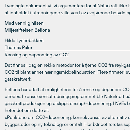
I vedlagte dokument vil vi argumentere for at Naturkraft ikke 
at innholdet i utredningene ville vært av avgjørende betydni
Med vennlig hilsen
Miljøstiftelsen Bellona
Hilde Lynnebakken
Thomas Palm
Rensing og deponering av CO2
Det finnes i dag en rekke metoder for å fjerne CO2 fra røykgasse
CO2 til blant annet næringsmiddelindustrien. Flere firmaer lev
gasskraftverk.
Bellona har uttalt at mulighetene for å rense og deponere CO2
utredes. I konsekvensutredningsprogrammet ble Naturkraft pål
gasskraftproduksjon og utslippsrensing/-deponering. I NVEs
heter det om dette at:
«Punktene om CO2-deponering, konsekvenser av alternativ ene
byggesteder og ny teknologi er omtalt. Her bør det foretas sup