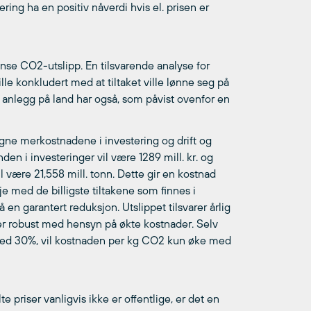
ing ha en positiv nåverdi hvis el. prisen er
ense CO2-utslipp. En tilsvarende analyse for
le konkludert med at tiltaket ville lønne seg på
 anlegg på land har også, som påvist ovenfor en
gne merkostnadene i investering og drift og
n i investeringer vil være 1289 mill. kr. og
l være 21,558 mill. tonn. Dette gir en kostnad
je med de billigste tiltakene som finnes i
 en garantert reduksjon. Utslippet tilsvarer årlig
t er robust med hensyn på økte kostnader. Selv
med 30%, vil kostnaden per kg CO2 kun øke med
 priser vanligvis ikke er offentlige, er det en