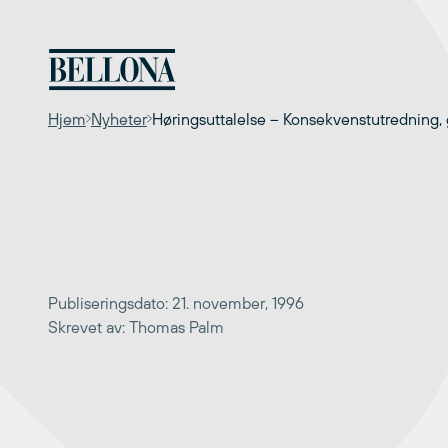
Hopp
til
innhold
Hjem
Nyheter
Høringsuttalelse – Konsekvenstutredning, 
Publiseringsdato: 21. november, 1996
Skrevet av: Thomas Palm