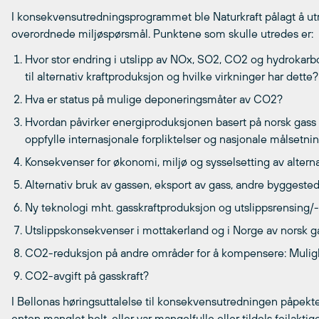
I konsekvensutredningsprogrammet ble Naturkraft pålagt å utr
overordnede miljøspørsmål. Punktene som skulle utredes er:
Hvor stor endring i utslipp av NOx, SO2, CO2 og hydrokarbone
til alternativ kraftproduksjon og hvilke virkninger har dette?
Hva er status på mulige deponeringsmåter av CO2?
Hvordan påvirker energiproduksjonen basert på norsk gass 
oppfylle internasjonale forpliktelser og nasjonale målsetninger
Konsekvenser for økonomi, miljø og sysselsetting av alterna
Alternativ bruk av gassen, eksport av gass, andre byggested
Ny teknologi mht. gasskraftproduksjon og utslippsrensing
Utslippskonsekvenser i mottakerland og i Norge av norsk g
CO2-reduksjon på andre områder for å kompensere: Muligh
CO2-avgift på gasskraft?
I Bellonas høringsuttalelse til konsekvensutredningen påpekte
enten manglet helt, eller var mangelfulle eller tildels feilaktige