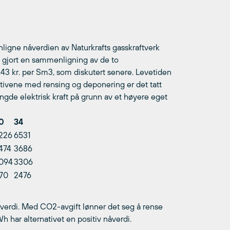
nligne nåverdien av Naturkrafts gasskraftverk
 gjort en sammenligning av de to
,43 kr. per Sm3, som diskutert senere. Levetiden
rnativene med rensing og deponering er det tatt
gde elektrisk kraft på grunn av et høyere eget
0
34
226
6531
474
3686
094
3306
170
2476
verdi. Med CO2-avgift lønner det seg å rense
h har alternativet en positiv nåverdi.