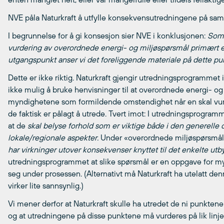
NVE påla Naturkraft å utfylle konsekvensutredningene på samt
I begrunnelse for å gi konsesjon sier NVE i konklusjonen:
Som 
vurdering av overordnede energi- og miljøspørsmål primært
utgangspunkt anser vi det foreliggende materiale på dette pun
Dette er ikke riktig. Naturkraft gjengir utredningsprogrammet 
ikke mulig å bruke henvisninger til at overordnede energi- o
myndighetene som formildende omstendighet når en skal vur
de faktisk er pålagt å utrede. Tvert imot: I utredningsprogram
at de
skal belyse forhold som er viktige både i den generelle
lokale/regionale aspekter.
Under «overordnede miljøspørsmål»
har virkninger utover konsekvenser knyttet til det enkelte utb
utredningsprogrammet at slike spørsmål er en oppgave for m
seg under prosessen. (Alternativt må Naturkraft ha utelatt d
virker lite sannsynlig.)
Vi mener derfor at Naturkraft skulle ha utredet de ni punkten
og at utredningene på disse punktene må vurderes på lik linj