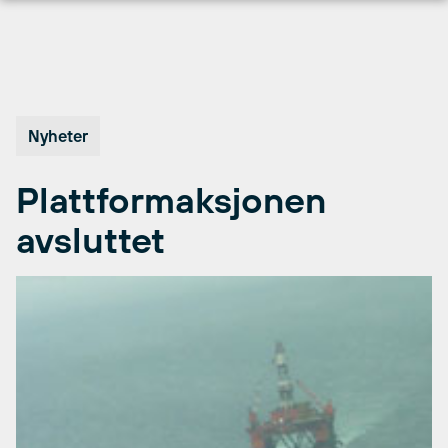
Hopp
til
innhold
Nyheter
Plattformaksjonen
avsluttet