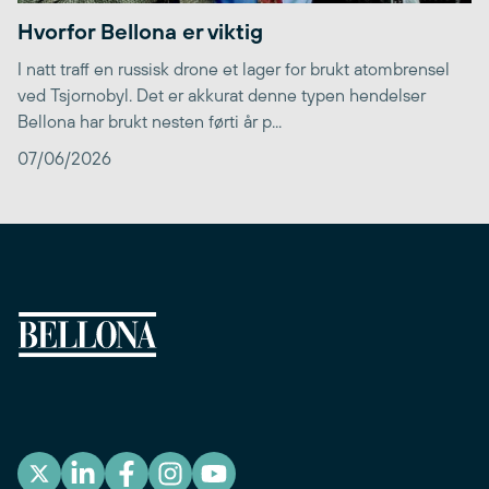
Hvorfor Bellona er viktig
I natt traff en russisk drone et lager for brukt atombrensel
ved Tsjornobyl. Det er akkurat denne typen hendelser
Bellona har brukt nesten førti år p...
07/06/2026