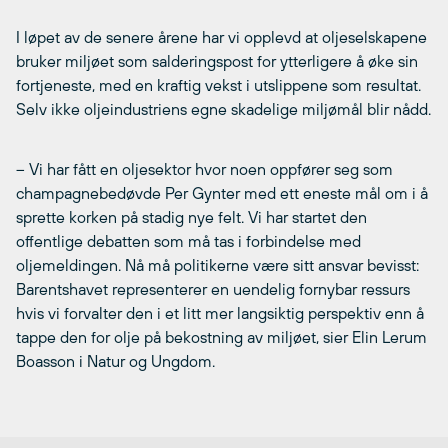
I løpet av de senere årene har vi opplevd at oljeselskapene
bruker miljøet som salderingspost for ytterligere å øke sin
fortjeneste, med en kraftig vekst i utslippene som resultat.
Selv ikke oljeindustriens egne skadelige miljømål blir nådd.
– Vi har fått en oljesektor hvor noen oppfører seg som
champagnebedøvde Per Gynter med ett eneste mål om i å
sprette korken på stadig nye felt. Vi har startet den
offentlige debatten som må tas i forbindelse med
oljemeldingen. Nå må politikerne være sitt ansvar bevisst:
Barentshavet representerer en uendelig fornybar ressurs
hvis vi forvalter den i et litt mer langsiktig perspektiv enn å
tappe den for olje på bekostning av miljøet, sier Elin Lerum
Boasson i Natur og Ungdom.