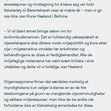
arrestasjoner og inndragning for å bane seg vei forbi
fiskefartøy til Barentshavet viser at makta rår – men vi gir
oss ikke, sier Rune Haaland i Bellona.
– Vi vil blant annet bringe saken inn for
sivilombudsmannen. Det er fullstendig uakseptabelt at
oljeselskapene skal diktere norsk miljøpolitikk og bore etter
olje i miljøsensitive områder før ankefristen og
behandlingene av disse er ferdigbehandlet. Alle de
miljøfaglige instansene har vært svært kritiske i sine
uttalelser og dette vil vi forfølge, sier Haaland
Organisasjonene finner det særdeles merkelig at
myndighetene kun velger å stanse en av de fire
leteboringene på grunn av manglende oljevernmuligheter
og sårbare miljøressurser, men ikke de tre andre når
forholdene ikke er tilstrekkelig annerledes for disse.