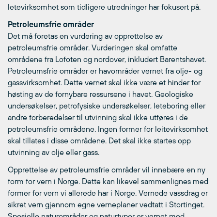
letevirksomhet som tidligere utredninger har fokusert på.
Petroleumsfrie områder
Det må foretas en vurdering av opprettelse av
petroleumsfrie områder. Vurderingen skal omfatte
områdene fra Lofoten og nordover, inkludert Barentshavet.
Petroleumsfrie områder er havområder vernet fra olje- og
gassvirksomhet. Dette vernet skal ikke være et hinder for
høsting av de fornybare ressursene i havet. Geologiske
undersøkelser, petrofysiske undersøkelser, leteboring eller
andre forberedelser til utvinning skal ikke utføres i de
petroleumsfrie områdene. Ingen former for leitevirksomhet
skal tillates i disse områdene. Det skal ikke startes opp
utvinning av olje eller gass.
Opprettelse av petroleumsfrie områder vil innebære en ny
form for vern i Norge. Dette kan likevel sammenlignes med
former for vern vi allerede har i Norge. Vernede vassdrag er
sikret vern gjennom egne verneplaner vedtatt i Stortinget.
Spesielle naturområder og naturtyper er vernet med