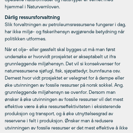
hjemmel i Naturvernloven.
Dårlig ressursforvaltning
Slik forvaltningen av petroleumsressursene fungerer i dag,
har ikke miljø- og fiskerihensyn avgjørende betydning når
politikken utformes.
Når et olje- eller gassfelt skal bygges ut må man først
undersøke er hvorvidt prosjektet er akseptabelt ut ifra
grunnleggende miljøhensyn. Det vil si konsekvenser for
naturressursene sjøfugl, fisk, sjøpattedyr, bunnfauna osv.
Dernest hvor vidt prosjektet er velegnet for å dempe eller
øke utvinningen av fossile ressurser på norsk sokkel. Ang.
grunnleggende miljøhensyn se ovenfor. Dersom man
ønsker å øke utvinningen av fossile ressurser vil det mest
effektive være å øke ressurseffektiviteten i eksisterende
produksjon og transport, og å øke utnyttelsesgrad av
reservene i felt i produksjon. Ønsker man å redusere
utvinningen av fossile ressurser er det mest effektive å ikke