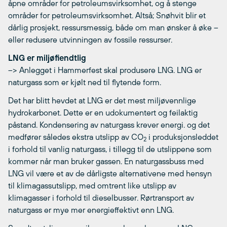
åpne områder for petroleumsvirksomhet, og å stenge
områder for petroleumsvirksomhet. Altså; Snøhvit blir et
dårlig prosjekt, ressursmessig, både om man ønsker å øke –
eller redusere utvinningen av fossile ressurser.
LNG er miljøfiendtlig
–> Anlegget i Hammerfest skal produsere LNG. LNG er
naturgass som er kjølt ned til flytende form.
Det har blitt hevdet at LNG er det mest miljøvennlige
hydrokarbonet. Dette er en udokumentert og feilaktig
påstand. Kondensering av naturgass krever energi. og det
medfører således ekstra utslipp av CO
i produksjonsleddet
2
i forhold til vanlig naturgass, i tillegg til de utslippene som
kommer når man bruker gassen. En naturgassbuss med
LNG vil være et av de dårligste alternativene med hensyn
til klimagassutslipp, med omtrent like utslipp av
klimagasser i forhold til dieselbusser. Rørtransport av
naturgass er mye mer energieffektivt enn LNG.