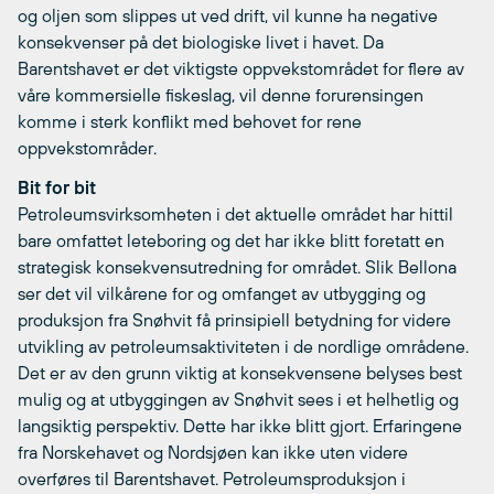
og oljen som slippes ut ved drift, vil kunne ha negative
konsekvenser på det biologiske livet i havet. Da
Barentshavet er det viktigste oppvekstområdet for flere av
våre kommersielle fiskeslag, vil denne forurensingen
komme i sterk konflikt med behovet for rene
oppvekstområder.
Bit for bit
Petroleumsvirksomheten i det aktuelle området har hittil
bare omfattet leteboring og det har ikke blitt foretatt en
strategisk konsekvensutredning for området. Slik Bellona
ser det vil vilkårene for og omfanget av utbygging og
produksjon fra Snøhvit få prinsipiell betydning for videre
utvikling av petroleumsaktiviteten i de nordlige områdene.
Det er av den grunn viktig at konsekvensene belyses best
mulig og at utbyggingen av Snøhvit sees i et helhetlig og
langsiktig perspektiv. Dette har ikke blitt gjort. Erfaringene
fra Norskehavet og Nordsjøen kan ikke uten videre
overføres til Barentshavet. Petroleumsproduksjon i