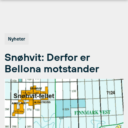
Hopp
til
innhold
Nyheter
Snøhvit: Derfor er
Bellona motstander