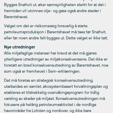
Bygges Snøhvit ut, øker sannsynligheten sterkt for at det i
fremtiden vil utvinnes olje- og gass også andre steder i
Barentshavet.
Valget om det er risikomessig forsvarlig å starte
petroleumsproduksjon i Barentshavet må taes før Snøhvit,
eller før noen andre felt bygges ut. Dette valget er ikke tatt.
Nye utredninger
Alle miljøfaglige instanser har krevd at det må gjøres
ytterligere utredninger av miljøkonsekvensene. Det ikke er
foretatt en bred konsekvensutredning av Barentshavet, noe
som også er fremhevet i Sem-erklæringen.
Det må foretas en strategisk konsekvensutredning,
utarbeides en samlet, økosystembasert forvaltningsplan og
etableres et tilstrekkelig overvåkingsprogram for tidlig
varsling av skader på miljøet. Konsekvensutredningen må
fokusere på helårig petroleumsaktivitet i de nordlige
havområder fra Lofoten og nordover, og ikke bare