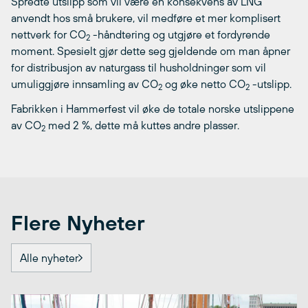
Spredte utslipp som vil være en konsekvens av LNG
anvendt hos små brukere, vil medføre et mer komplisert
nettverk for CO
-håndtering og utgjøre et fordyrende
2
moment. Spesielt gjør dette seg gjeldende om man åpner
for distribusjon av naturgass til husholdninger som vil
umuliggjøre innsamling av CO
og øke netto CO
-utslipp.
2
2
Fabrikken i Hammerfest vil øke de totale norske utslippene
av CO
med 2 %, dette må kuttes andre plasser.
2
Flere Nyheter
Alle nyheter