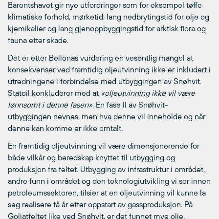
Barentshavet gir nye utfordringer som for eksempel tøffe
klimatiske forhold, mørketid, lang nedbrytingstid for olje og
kjemikalier og lang gjenoppbyggingstid for arktisk flora og
fauna etter skade.
Det er etter Bellonas vurdering en vesentlig mangel at
konsekvenser ved framtidig oljeutvinning ikke er inkludert i
utredningene i forbindelse med utbyggingen av Snøhvit.
Statoil konkluderer med at
«oljeutvinning ikke vil være
lønnsomt i denne fasen»
. En fase II av Snøhvit-
utbyggingen nevnes, men hva denne vil inneholde og når
denne kan komme er ikke omtalt.
En framtidig oljeutvinning vil være dimensjonerende for
både vilkår og beredskap knyttet til utbygging og
produksjon fra feltet. Utbygging av infrastruktur i området,
andre funn i området og den teknologiutvikling vi ser innen
petroleumssektoren, tilsier at en oljeutvinning vil kunne la
seg realisere få år etter oppstart av gassproduksjon. På
Goliatfeltet like ved Snøhvit, er det funnet mye olje.