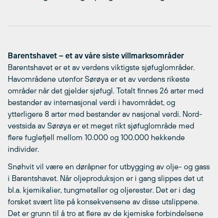
Barentshavet – et av våre siste villmarksområder
Barentshavet er et av verdens viktigste sjøfuglområder.
Havområdene utenfor Sørøya er et av verdens rikeste
områder når det gjelder sjøfugl. Totalt finnes 26 arter med
bestander av internasjonal verdi i havområdet, og
ytterligere 8 arter med bestander av nasjonal verdi. Nord-
vestsida av Sørøya er et meget rikt sjøfuglområde med
flere fuglefjell mellom 10.000 og 100.000 hekkende
individer.
Snøhvit vil være en døråpner for utbygging av olje- og gass
i Barentshavet. Når oljeproduksjon er i gang slippes det ut
bl.a. kjemikalier, tungmetaller og oljerester. Det er i dag
forsket svært lite på konsekvensene av disse utslippene.
Det er grunn til å tro at flere av de kjemiske forbindelsene