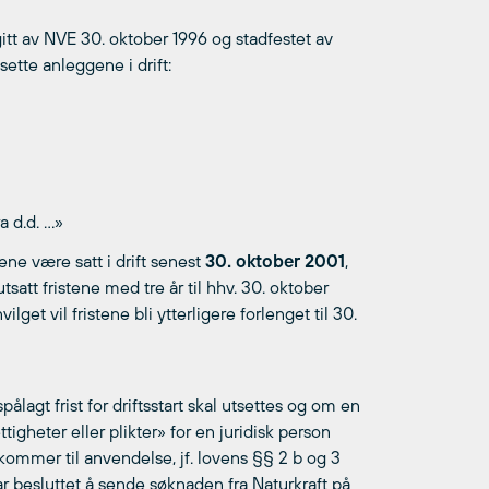
gitt av NVE 30. oktober 1996 og stadfestet av
sette anleggene i drift:
a d.d. …»
ne være satt i drift senest
30. oktober 2001
,
tsatt fristene med tre år til hhv. 30. oktober
get vil fristene bli ytterligere forlenget til 30.
agt frist for driftsstart skal utsettes og om en
igheter eller plikter» for en juridisk person
 kommer til anvendelse, jf. lovens §§ 2 b og 3
ar besluttet å sende søknaden fra Naturkraft på