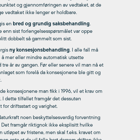
spunktet og gjennomføringen av vedtaket, at de
ge vedtaket ikke lenger er holdbare.
gis en
bred og grundig saksbehandling
.
 enn sist forlengelsesspørsmålet var oppe
litt dobbelt så gammelt som sist.
ergis
ny konsesjonsbehandling
. I alle fall må
e å mer eller mindre automatisk utsette
 tre år av gangen. Før eller senere vil man nå et
nnlaget som forelå da konsesjonene ble gitt og
.
k de konsesjonene man fikk i 1996, vil et krav om
I dette tilfellet framgår det dessuten
 for driftsstart og varighet.
 Naturkraft noen beskyttelsesverdig forventning
Det framgår riktignok ikke eksplisitt hvilke
en utløpet av fristene, men skal f.eks. kravet om
n anta at de vil falle bort dersom driften ikke