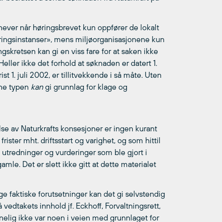
snever når høringsbrevet kun oppfører de lokalt
ngsinstanser», mens miljøorganisasjonene kun
gskretsen kan gi en viss fare for at saken ikke
 Heller ikke det forhold at søknaden er datert 1.
t 1. juli 2002, er tillitvekkende i så måte. Uten
nne typen
kan
gi grunnlag for klage og
else av Naturkrafts konsesjoner er ingen kurant
ster mht. driftsstart og varighet, og som hittil
 utredninger og vurderinger som ble gjort i
le. Det er slett ikke gitt at dette materialet
ge faktiske forutsetninger kan det gi selvstendig
 vedtakets innhold jf. Eckhoff, Forvaltningsrett,
innelig ikke var noen i veien med grunnlaget for