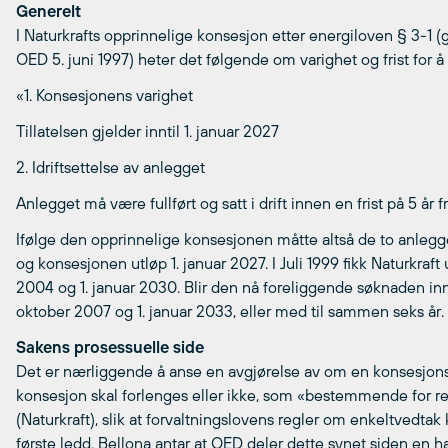
Generelt
I Naturkrafts opprinnelige konsesjon etter energiloven § 3-1 (
OED 5. juni 1997) heter det følgende om varighet og frist for å 
«1. Konsesjonens varighet
Tillatelsen gjelder inntil 1. januar 2027
2. Idriftsettelse av anlegget
Anlegget må være fullført og satt i drift innen en frist på 5 år fr
Ifølge den opprinnelige konsesjonen måtte altså de to anlegge
og konsesjonen utløp 1. januar 2027. I Juli 1999 fikk Naturkraft u
2004 og 1. januar 2030. Blir den nå foreliggende søknaden innvil
oktober 2007 og 1. januar 2033, eller med til sammen seks år.
Sakens prosessuelle side
Det er nærliggende å anse en avgjørelse av om en konsesjonspål
konsesjon skal forlenges eller ikke, som «bestemmende for rett
(Naturkraft), slik at forvaltningslovens regler om enkeltvedtak
første ledd. Bellona antar at OED deler dette synet siden en h