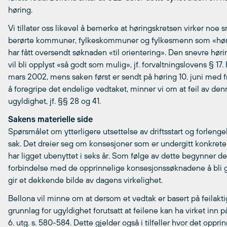
høring.
Vi tillater oss likevel å bemerke at høringskretsen virker noe 
berørte kommuner, fylkeskommuner og fylkesmenn som «høri
har fått oversendt søknaden «til orientering». Den snevre hørin
vil bli opplyst «så godt som mulig», jf. forvaltningslovens § 17.
mars 2002, mens saken først er sendt på høring 10. juni med fris
å foregripe det endelige vedtaket, minner vi om at feil av de
ugyldighet, jf. §§ 28 og 41.
Sakens materielle side
Spørsmålet om ytterligere utsettelse av driftsstart og forleng
sak. Det dreier seg om konsesjoner som er undergitt konkrete fri
har ligget ubenyttet i seks år. Som følge av dette begynner de
forbindelse med de opprinnelige konsesjonssøknadene å bli gam
gir et dekkende bilde av dagens virkelighet.
Bellona vil minne om at dersom et vedtak er basert på feilakti
grunnlag for ugyldighet forutsatt at feilene kan ha virket inn på
6. utg. s. 580-584. Dette gjelder også i tilfeller hvor det oppr