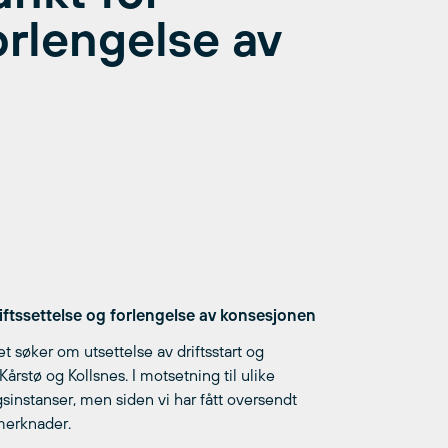
forlengelse av
iftssettelse og forlengelse av konsesjonen
et søker om utsettelse av driftsstart og
årstø og Kollsnes. I motsetning til ulike
gsinstanser, men siden vi har fått oversendt
 merknader.