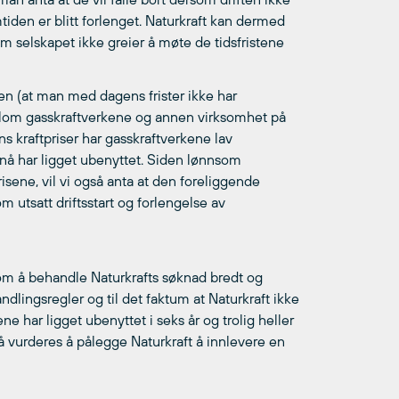
iden er blitt forlenget. Naturkraft kan dermed
om selskapet ikke greier å møte de tidsfristene
den (at man med dagens frister ikke har
 mellom gasskraftverkene og annen virksomhet på
s kraftpriser har gasskraftverkene lav
l nå har ligget ubenyttet. Siden lønnsom
risene, vil vi også anta at den foreliggende
 utsatt driftsstart og forlengelse av
 å behandle Naturkrafts søknad bredt og
dlingsregler og til det faktum at Naturkraft ikke
e har ligget ubenyttet i seks år og trolig heller
så vurderes å pålegge Naturkraft å innlevere en