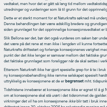
vedtaket, men hvor det er gått så lang tid mellom vedtakstid
utredninger og vurderinger som lå til grunn for det opprinneli
Dette er et sterkt moment for at Naturkrafts søknad må under
Denne behandlingen bør være adskillig bredere og grundigere
siden grunnlaget for det opprinnelige konsesjonsvedtaket er b
Slik Bellona ser det, bør det også vurderes om saken bør und
det være på det rene at man ikke i lengden vil kunne fortsett
Naturkrafts driftsstart og forlenge konsesjonenes varighet med
punkt der det ikke lenger er samsvar mellom det faktiske gru
det faktiske grunnlaget som foreligger når de skal settes i verk
Ettersom Naturkraft ikke har gjort spesielle grep for å ta i bru
ny konsesjonsbehandling ikke ramme selskapet spesielt hardt. 
uttrykkelig av konsesjonene at de er
begrenset
mht. tidspunkt
Tidsfristene innebærer at konsesjonene ikke er egnet til å gi
om at konsesjonene skal stå urørt i det tidsrommet de gjelder. 
virkninger det vil ha om konsesjonene
ikke
blir tatt i bruk inn
driftsstart innen 30. oktober 2004 ha selvstendig mening må ma