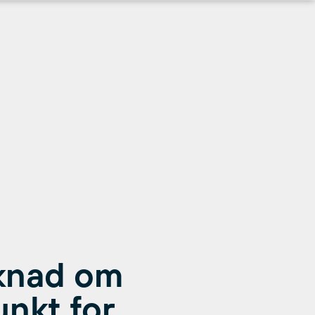
øknad om
unkt for