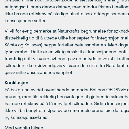
er igangsatt innen denne datoen, med mindre fristen i mellomt
ikke ha noe rettskrav på stadige utsettelser/forlengelser ders
konsesjonene setter.
Vi vil for øvrig bemerke at Naturkrafts begrunnelse for søkna
tilstrekkelig tid til å utrede ulike konsepter for integrasjon
Kårstø og Kollsnes) neppe forteller hele sannheten. Med dagen
lønnsomhet. Dette er en viktig årsak til at konsesjonene innti
framtidig drift vil være avhengig av en betydelig vekst i kraftp
søknaden ikke nødvendigvis vil være den siste fra Naturkraft om
gasskraftskonsesjonenes varighet
Konklusjon
På bakgrunn av det overstående anmoder Bellona OED/NVE om
grundig, med tilstrekkelig hensyntagen til gjeldende saksbehan
har noe rettskrav på å få innvilget søknaden. Siden konsesjonen
ikke vil bli benyttet i løpet av de nærmeste årene, bør det og
ny konsesjonssøknad.
Med vennlig hilsen