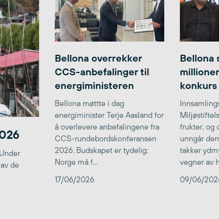
Bellona overrekker
Bellona 
CCS-anbefalinger til
millione
energiministeren
konkurs
Bellona møttte i dag
Innsamlings
energiminister Terje Aasland for
Miljøstifte
å overlevere anbefalingene fra
frukter, og
2026
CCS-rundebordskonferansen
unngår der
2026. Budskapet er tydelig:
takker ydmy
 Under
Norge må f...
vegner av he
 av de
17/06/2026
09/06/202