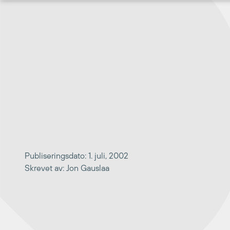
Hopp
til
innhold
Publiseringsdato: 1. juli, 2002
Skrevet av: Jon Gauslaa