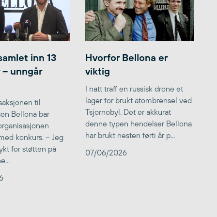
samlet inn 13
Hvorfor Bellona er
r – unngår
viktig
I natt traff en russisk drone et
lager for brukt atombrensel ved
aksjonen til
Tsjornobyl. Det er akkurat
lsen Bellona bar
denne typen hendelser Bellona
 organisasjonen
har brukt nesten førti år p...
med konkurs. – Jeg
kt for støtten på
07/06/2026
...
6