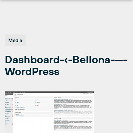
Hopp
til
innhold
Media
Dashboard-‹-Bellona-—-
WordPress