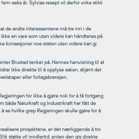
em-seks år. Sylvias resept vil derfor virke stikk
 at de andre interessentene må tre inn i de
id ikke en vare som uten videre kan håndteres på
slike konsesjoner noe staten uten videre kan gi
enter Brustad tenker på. Hennes henvisning til at
drar ikke direkte til å opplyse saken, skjønt det
eselskaper eller forlagsbransjen.
Regjeringen for ikke å gjøre nok for å få fortgang
 både Naturkraft og Industrikraft har fått de
 å se hvilke grep Regjeringen skulle gjøre for å
ealisere prosjektene, er det nærliggende å tro
lik støtte vil imidlertid, enten den gis direkte