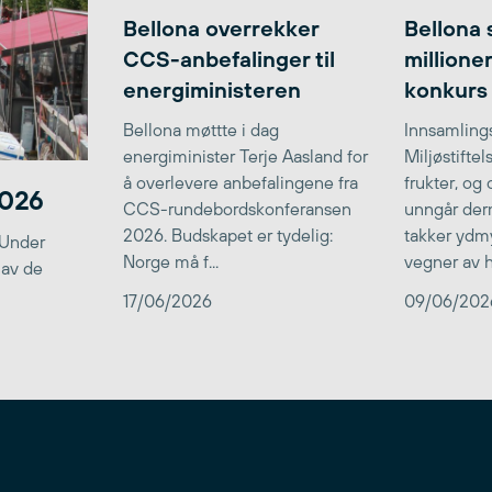
Bellona overrekker
Bellona 
CCS-anbefalinger til
millione
energiministeren
konkurs
Bellona møttte i dag
Innsamlings
energiminister Terje Aasland for
Miljøstifte
å overlevere anbefalingene fra
frukter, og
2026
CCS-rundebordskonferansen
unngår der
2026. Budskapet er tydelig:
takker ydmy
 Under
Norge må f...
vegner av he
 av de
17/06/2026
09/06/202