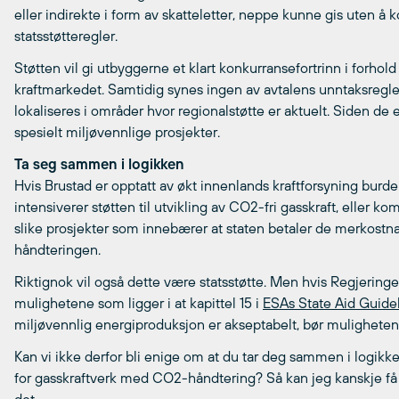
eller indirekte i form av skatteletter, neppe kunne gis uten 
statsstøtteregler.
Støtten vil gi utbyggerne et klart konkurransefortrinn i forhold
kraftmarkedet. Samtidig synes ingen av avtalens unntaksregler
lokaliseres i områder hvor regionalstøtte er aktuelt. Siden de
spesielt miljøvennlige prosjekter.
Ta seg sammen i logikken
Hvis Brustad er opptatt av økt innenlands kraftforsyning burde
intensiverer støtten til utvikling av CO2-fri gasskraft, elle
slike prosjekter som innebærer at staten betaler de merkost
håndteringen.
Riktignok vil også dette være statsstøtte. Men hvis Regjeringen
mulighetene som ligger i at kapittel 15 i
ESAs State Aid Guide
miljøvennlig energiproduksjon er akseptabelt, bør mulighetene
Kan vi ikke derfor bli enige om at du tar deg sammen i logikken
for gasskraftverk med CO2-håndtering? Så kan jeg kanskje f