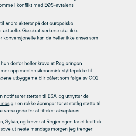
å komme i konflikt med EØS-avtalens
 til andre aktører på det europeiske
 aktuelle. Gasskraftverkene skal ikke
 er konvensjonelle kan de heller ikke anses som
 hun derfor heller kreve at Regjeringen
r kommer opp med en økonomisk støttepakke til
nadene utbyggerne blir påført som følge av CO2-
 notifiserer støtten til ESA, og utnytter de
lines
gir en rekke åpninger for at statlig støtte til
 være gode for at tiltaket aksepteres.
, Sylvia, og krever at Regjeringen tar et krafttak
å sove ut neste mandags morgen jeg trenger