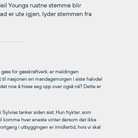
Neil Youngs rustne stemme blir
stad er ute igjen, lyder stemmen fra
l gass for gasskraftverk, er meldingen
 ut til nasjonen en mandagsmorgen i siste halvdel
det noe å hisse seg opp over også nå? Dette er
 i Sylvias tanker siden sist. Hun frykter, som
 vil komme hver eneste vinter dersom det ikke
ortgang i utbyggingen er imidlertid, hvis vi skal