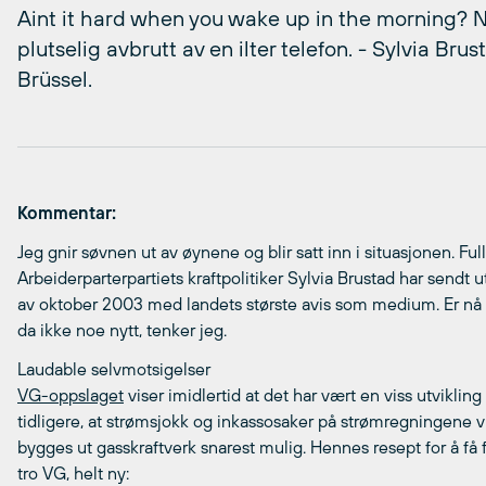
Aint it hard when you wake up in the morning? 
plutselig avbrutt av en ilter telefon. - Sylvia Bru
Brüssel.
Kommentar:
Jeg gnir søvnen ut av øynene og blir satt inn i situasjonen. Ful
Arbeiderparterpartiets kraftpolitiker Sylvia Brustad har sendt
av oktober 2003 med landets største avis som medium. Er nå 
da ikke noe nytt, tenker jeg.
Laudable selvmotsigelser
VG-oppslaget
viser imidlertid at det har vært en viss utvikling
tidligere, at strømsjokk og inkassosaker på strømregningene
bygges ut gasskraftverk snarest mulig. Hennes resept for å få f
tro VG, helt ny: