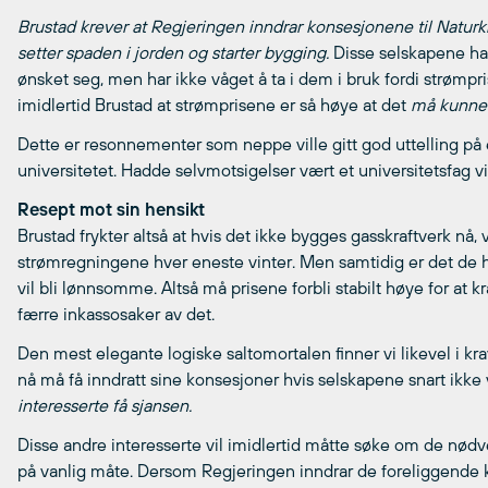
Brustad krever at Regjeringen inndrar konsesjonene til Naturk
setter spaden i jorden og starter bygging.
 Disse selskapene ha
ønsket seg, men har ikke våget å ta i dem i bruk fordi strømpr
imidlertid Brustad at strømprisene er så høye at det 
må kunne 
Dette er resonnementer som neppe ville gitt god uttelling på
universitetet. Hadde selvmotsigelser vært et universitetsfag v
Resept mot sin hensikt
Brustad frykter altså at hvis det ikke bygges gasskraftverk nå, v
strømregningene hver eneste vinter. Men samtidig er det de 
vil bli lønnsomme. Altså må prisene forbli stabilt høye for at 
færre inkassosaker av det.
Den mest elegante logiske saltomortalen finner vi likevel i kr
nå må få inndratt sine konsesjoner hvis selskapene snart ikke 
interesserte få sjansen.
Disse andre interesserte vil imidlertid måtte søke om de n
på vanlig måte. Dersom Regjeringen inndrar de foreliggende 