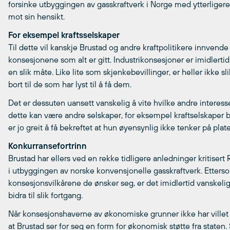
forsinke utbyggingen av gasskraftverk i Norge med ytterligere f
mot sin hensikt.
For eksempel kraftsselskaper
Til dette vil kanskje Brustad og andre kraftpolitikere innvende
konsesjonene som alt er gitt. Industrikonsesjoner er imidlert
en slik måte. Like lite som skjenkebevillinger, er heller ikke 
bort til de som har lyst til å få dem.
Det er dessuten uansett vanskelig å vite hvilke andre interess
dette kan være andre selskaper, for eksempel kraftselskaper bi
er jo greit å få bekreftet at hun øyensynlig ikke tenker på plat
Konkurransefortrinn
Brustad har ellers ved en rekke tidligere anledninger kritisert 
i utbyggingen av norske konvensjonelle gasskraftverk. Ettersom
konsesjonsvilkårene de ønsker seg, er det imidlertid vanskelig
bidra til slik fortgang.
Når konsesjonshaverne av økonomiske grunner ikke har villet r
at Brustad ser for seg en form for økonomisk støtte fra staten. S