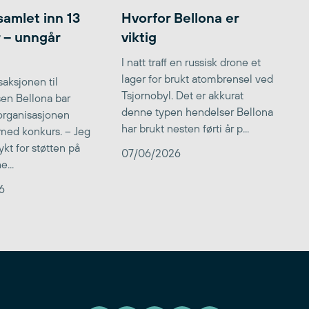
samlet inn 13
Hvorfor Bellona er
r – unngår
viktig
I natt traff en russisk drone et
lager for brukt atombrensel ved
aksjonen til
Tsjornobyl. Det er akkurat
lsen Bellona bar
denne typen hendelser Bellona
 organisasjonen
har brukt nesten førti år p...
med konkurs. – Jeg
kt for støtten på
07/06/2026
...
6