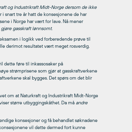
raft og Industrikraft Midt-Norge dersom de ikke
r i snart tre år hatt de konsesjonene de har
isene i Norge har vært for lave. Nå mener
gjøre gasskraft lønnsomt.
 eksamen i logikk ved forberedende prøve til
ille derimot resultatet vært meget rosverdig.
il dette føre til inkassosaker på
høye strømprisene som gjør at gasskraftverkene
kraftverkene skal bygges. Det spørs om det blir
avet om at Naturkraft og Industrikraft Midt-Norge
viser større utbyggingskåthet. Da må 
andre
ødvendige konsesjoner og få behandlet søknadene
konsesjonene vil dette dermed fort kunne