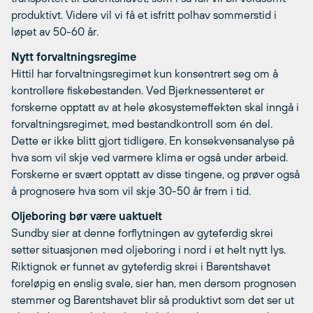
produktivt. Videre vil vi få et isfritt polhav sommerstid i
løpet av 50-60 år.
Nytt forvaltningsregime
Hittil har forvaltningsregimet kun konsentrert seg om å
kontrollere fiskebestanden. Ved Bjerknessenteret er
forskerne opptatt av at hele økosystemeffekten skal inngå i
forvaltningsregimet, med bestandkontroll som én del.
Dette er ikke blitt gjort tidligere. En konsekvensanalyse på
hva som vil skje ved varmere klima er også under arbeid.
Forskerne er svært opptatt av disse tingene, og prøver også
å prognosere hva som vil skje 30-50 år frem i tid.
Oljeboring bør være uaktuelt
Sundby sier at denne forflytningen av gyteferdig skrei
setter situasjonen med oljeboring i nord i et helt nytt lys.
Riktignok er funnet av gyteferdig skrei i Barentshavet
foreløpig en enslig svale, sier han, men dersom prognosen
stemmer og Barentshavet blir så produktivt som det ser ut