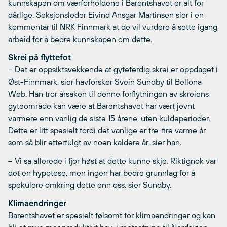
kunnskapen om værforholdene i Barentshavet er alt for
dårlige. Seksjonsleder Eivind Ansgar Martinsen sier i en
kommentar til NRK Finnmark at de vil vurdere å sette igang
arbeid for å bedre kunnskapen om dette.
Skrei på flyttefot
– Det er oppsiktsvekkende at gyteferdig skrei er oppdaget i
Øst-Finnmark, sier havforsker Svein Sundby til Bellona
Web. Han tror årsaken til denne forflytningen av skreiens
gyteområde kan være at Barentshavet har vært jevnt
varmere enn vanlig de siste 15 årene, uten kuldeperioder. 
Dette er litt spesielt fordi det vanlige er tre-fire varme år
som så blir etterfulgt av noen kaldere år, sier han.
– Vi sa allerede i fjor høst at dette kunne skje. Riktignok var
det en hypotese, men ingen har bedre grunnlag for å
spekulere omkring dette enn oss, sier Sundby.
Klimaendringer
Barentshavet er spesielt følsomt for klimaendringer og kan