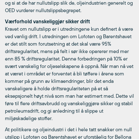
og si at de har nullutslipp slik de, oljeindustrien generelt og
OED vurderer nullutslippsbegrepet.
Værforhold vanskeliggjør sikker drift
Kravet om nullutslipp er i utredningene kun definert å være
ved vanlig drift. I utredningen om Lofoten og Barentshavet
er det stilt som forutsetning at det skal være 95%
driftsregularitet, mens på felt i sør ikke opererer med mer
enn 85 % driftsregularitet. Denne forbedringen på 10% er
svært vanskelig for oljeselskapene å oppnå. Når man nå vet
at været i området er forventet å bli tøffere i årene som
kommer på grunn av klimaendringer, blir det enda
vanskeligere å holde driftsregulariteten på et så
eksepsjonelt høyt nivå som man har estimert med. Dette vil
føre til flere driftsavbrudd og vanskeliggjøre sikker og stabil
petroleumsdrift, og gi anledning til å slippe ut
miljøskadelige stoffer.
At politikere og oljeindustri i det i hele tatt snakker om null
utslipp i Lofoten og Barentshavet er uforståelig for Bellona