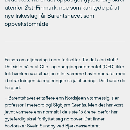
utenfor Øst-Finmark, noe som kan tyde på at
nye fiskeslag får Barentshavet som
oppvekstområde.
Farsen om oljeboring i nord fortsetter. Tar det aldri slutt?
Det siste nå er at Olje- og energidepartementet (OED) ikke
tok hverken værsituasjon eller varmere havtemperatur med
i betraktningen da regjeringen sa ja til boring . Det burde de
ha gjort.
– Barentshavet er tøffere enn Nordsjøen værmessig, sier
professor i meteorologi Sigbjørn Grønås. Men det har vært
jevnt varmere enn normalt i de siste 15 årene, derfor har
gyteferdig skrei forflyttet seg nordover. Det finner
havforsker Svein Sundby ved Bjerknessenteret