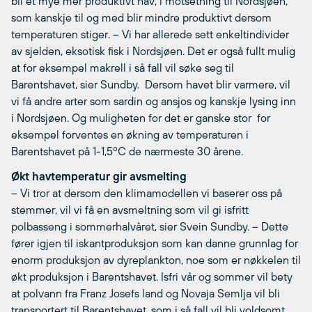
bli et mye mer produktivt hav, i motsetning til Nordsjøen,
som kanskje til og med blir mindre produktivt dersom
temperaturen stiger. – Vi har allerede sett enkeltindivider
av sjelden, eksotisk fisk i Nordsjøen. Det er også fullt mulig
at for eksempel makrell i så fall vil søke seg til
Barentshavet, sier Sundby.  Dersom havet blir varmere, vil
vi få andre arter som sardin og ansjos og kanskje lysing inn
i Nordsjøen. Og muligheten for det er ganske stor  for
eksempel forventes en økning av temperaturen i
o
Barentshavet på 1-1,5
C de nærmeste 30 årene.
Økt havtemperatur gir avsmelting
– Vi tror at dersom den klimamodellen vi baserer oss på
stemmer, vil vi få en avsmeltning som vil gi isfritt
polbasseng i sommerhalvåret, sier Svein Sundby. – Dette
fører igjen til iskantproduksjon som kan danne grunnlag for
enorm produksjon av dyreplankton, noe som er nøkkelen til
økt produksjon i Barentshavet. Isfri vår og sommer vil bety
at polvann fra Franz Josefs land og Novaja Semlja vil bli
transportert til Barentshavet, som i så fall vil bli voldsomt