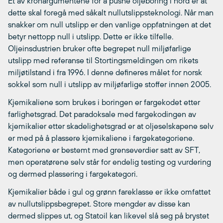
Et av kronargumentene for å pushe oljeboring i nord er at
dette skal foregå med såkalt nullutslippsteknologi. Når man
snakker om null utslipp er den vanlige oppfatningen at det
betyr nettopp null i utslipp. Dette er ikke tilfelle.
Oljeinsdustrien bruker ofte begrepet null miljøfarlige
utslipp med referanse til Stortingsmeldingen om rikets
miljøtilstand i fra 1996. I denne defineres målet for norsk
sokkel som null i utslipp av miljøfarlige stoffer innen 2005.
Kjemikaliene som brukes i boringen er fargekodet etter
farlighetsgrad. Det paradoksale med fargekodingen av
kjemikalier etter skadelighetsgrad er at oljeselskapene selv
er med på å plassere kjemikaliene i fargekategoriene.
Kategoriene er bestemt med grenseverdier satt av SFT,
men operatørene selv står for endelig testing og vurdering
og dermed plassering i fargekategori.
Kjemikalier både i gul og grønn fareklasse er ikke omfattet
av nullutslippsbegrepet. Store mengder av disse kan
dermed slippes ut, og Statoil kan likevel slå seg på brystet