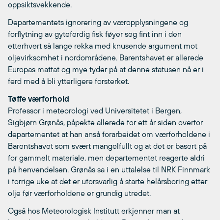
oppsiktsvekkende.
Departementets ignorering av væropplysningene og
forflytning av gyteferdig fisk føyer seg fint inn i den
etterhvert så lange rekka med knusende argument mot
oljevirksomhet i nordområdene. Barentshavet er allerede
Europas matfat og mye tyder på at denne statusen nå er i
ferd med å bli ytterligere forsterket.
Tøffe værforhold
Professor i meteorologi ved Universitetet i Bergen,
Sigbjørn Grønås, påpekte allerede for ett år siden overfor
departementet at han anså forarbeidet om værforholdene i
Barentshavet som svært mangelfullt og at det er basert på
for gammelt materiale, men departementet reagerte aldri
på henvendelsen. Grønås sa i en uttalelse til NRK Finnmark
i forrige uke at det er uforsvarlig å starte helårsboring etter
olje før værforholdene er grundig utredet.
Også hos Meteorologisk Institutt erkjenner man at