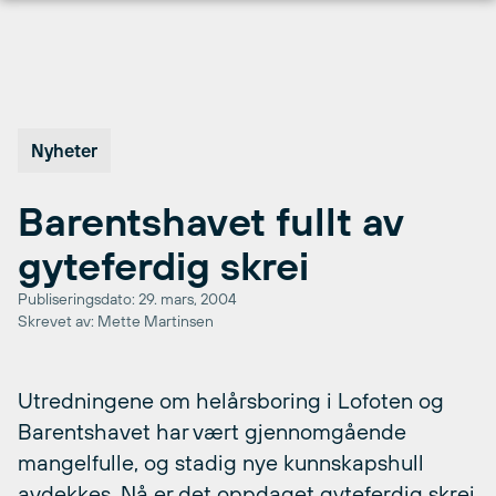
Hopp
til
innhold
Nyheter
Barentshavet fullt av
gyteferdig skrei
Publiseringsdato: 29. mars, 2004
Skrevet av: Mette Martinsen
Utredningene om helårsboring i Lofoten og
Barentshavet har vært gjennomgående
mangelfulle, og stadig nye kunnskapshull
avdekkes. Nå er det oppdaget gyteferdig skrei