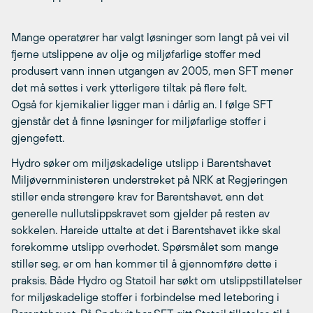
Mange operatører har valgt løsninger som langt på vei vil
fjerne utslippene av olje og miljøfarlige stoffer med
produsert vann innen utgangen av 2005, men SFT mener
det må settes i verk ytterligere tiltak på flere felt.
Også for kjemikalier ligger man i dårlig an. I følge SFT
gjenstår det å finne løsninger for miljøfarlige stoffer i
gjengefett.
Hydro søker om miljøskadelige utslipp i Barentshavet
Miljøvernministeren understreket på NRK at Regjeringen
stiller enda strengere krav for Barentshavet, enn det
generelle nullutslippskravet som gjelder på resten av
sokkelen. Hareide uttalte at det i Barentshavet ikke skal
forekomme utslipp overhodet. Spørsmålet som mange
stiller seg, er om han kommer til å gjennomføre dette i
praksis. Både Hydro og Statoil har søkt om utslippstillatelser
for miljøskadelige stoffer i forbindelse med leteboring i