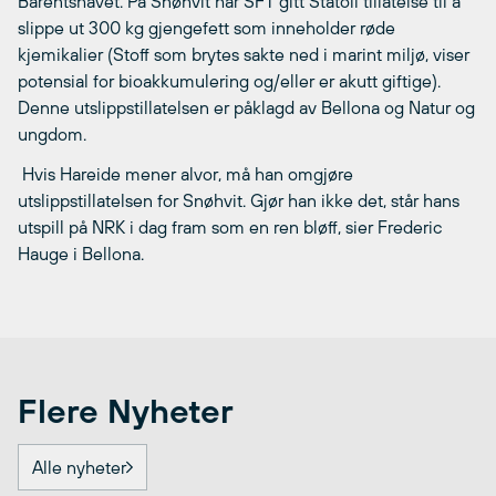
Barentshavet. På Snøhvit har SFT gitt Statoil tillatelse til å
slippe ut 300 kg gjengefett som inneholder røde
kjemikalier (Stoff som brytes sakte ned i marint miljø, viser
potensial for bioakkumulering og/eller er akutt giftige).
Denne utslippstillatelsen er påklagd av Bellona og Natur og
ungdom.
 Hvis Hareide mener alvor, må han omgjøre
utslippstillatelsen for Snøhvit. Gjør han ikke det, står hans
utspill på NRK i dag fram som en ren bløff, sier Frederic
Hauge i Bellona.
Flere Nyheter
Alle nyheter