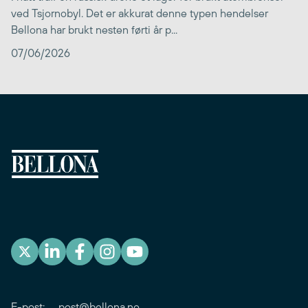
ved Tsjornobyl. Det er akkurat denne typen hendelser
Bellona har brukt nesten førti år p...
07/06/2026
E-post:
post@bellona.no