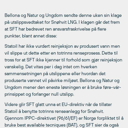
Bellona og Natur og Ungdom sendte denne uken sin klage
på utslippsvedtaket for Snøhvit LNG. I klagen går det frem
at SFT har bedrevet ren ansvarsfraskrivelse på flere
punkter, blant annet disse:
Statoil har ikke vurdert reinjeksjon av produsert vann men
vil slippe ut dette etter en totrinns renseprosess. Dette til
tross for at SFT ikke kjenner til forhold som gjør reinjeksjon
vanskelig. Det vites per i dag intet om hverken
sammensetningen på utslippene eller hvordan det
produserte vannet vil påvirke miljøet. Bellona og Natur og
Ungdom mener den eneste løsningen er å bruke føre-vár-
prinsippet og forlanger null utslipp.
Videre glir SFT glatt unna et EU-direktiv når de tillater
Statoil å benytte totrinns renseanlegg for Snøhvit.
Gjennom IPPC-direktivet (96/61/EF) er Norge forpliktet til å
bruke best available tecniques (BAT), og SFT sier da også