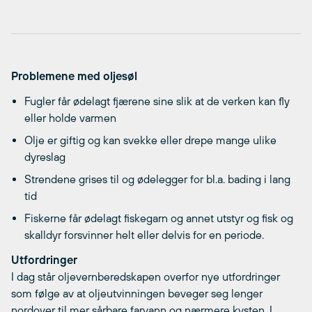
Problemene med oljesøl
Fugler får ødelagt fjærene sine slik at de verken kan fly
eller holde varmen
Olje er giftig og kan svekke eller drepe mange ulike
dyreslag
Strendene grises til og ødelegger for bl.a. bading i lang
tid
Fiskerne får ødelagt fiskegarn og annet utstyr og fisk og
skalldyr forsvinner helt eller delvis for en periode.
Utfordringer
I dag står oljevernberedskapen overfor nye utfordringer
som følge av at oljeutvinningen beveger seg lenger
nordover til mer sårbare farvann og nærmere kysten. I