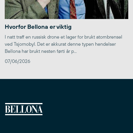
Hvorfor Bellona er viktig
I natt traff en russisk drone et lager for brukt atombrensel
ved Tsjornobyl. Det er akkurat denne typen hendelser
Bellona har brukt nesten førti år p...
07/06/2026