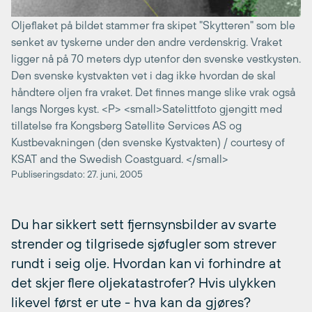
Oljeflaket på bildet stammer fra skipet "Skytteren" som ble
senket av tyskerne under den andre verdenskrig. Vraket
ligger nå på 70 meters dyp utenfor den svenske vestkysten.
Den svenske kystvakten vet i dag ikke hvordan de skal
håndtere oljen fra vraket. Det finnes mange slike vrak også
langs Norges kyst. <P> <small>Satelittfoto gjengitt med
tillatelse fra Kongsberg Satellite Services AS og
Kustbevakningen (den svenske Kystvakten) / courtesy of
KSAT and the Swedish Coastguard. </small>
Publiseringsdato: 27. juni, 2005
Du har sikkert sett fjernsynsbilder av svarte
strender og tilgrisede sjøfugler som strever
rundt i seig olje. Hvordan kan vi forhindre at
det skjer flere oljekatastrofer? Hvis ulykken
likevel først er ute - hva kan da gjøres?