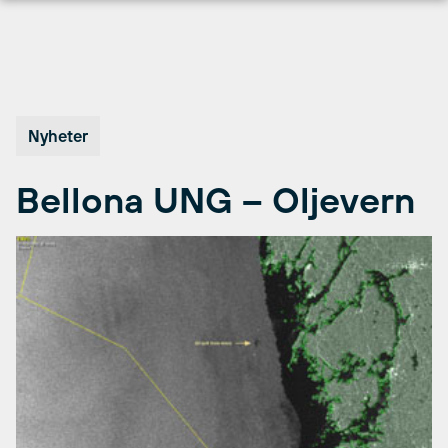
Hopp
til
innhold
Nyheter
Bellona UNG – Oljevern