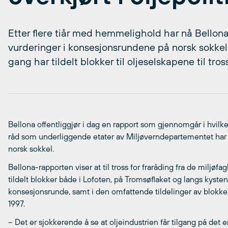
Etter flere tiår med hemmelighold har nå Bellona f
vurderinger i konsesjonsrundene på norsk sokke
gang har tildelt blokker til oljeselskapene til tros
Bellona offentliggjør i dag en rapport som gjennomgår i hvilke
råd som underliggende etater av Miljøverndepartementet har 
norsk sokkel.
Bellona-rapporten viser at til tross for fraråding fra de miljø
tildelt blokker både i Lofoten, på Tromsøflaket og langs kysten 
konsesjonsrunde, samt i den omfattende tildelinger av blokke
1997.
– Det er sjokkerende å se at oljeindustrien får tilgang på det 