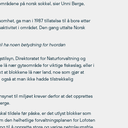
e områdene på norsk sokkel, sier Unni Berge,
mhet, ga man i 1987 tillatelse til å bore etter
ktivitet i området. Den gang uttalte Norsk
 vil ha noen betydning for hvordan
tilsyn, Direktoratet for Naturforvaltning og
ne lå nær gyteområde for viktige fiskeslag, eller i
kt at blokkene lå nær land, noe som gjør at
 også at man ikke hadde tilstrekkelig
ynet til miljøet krever derfor at det opprettes
Berge.
l tildele før påske, er det utlyst blokker som
ram den helhetlige forvaltningsplanen for Lofoten
g til å opprette store og varige petroleumsfrie