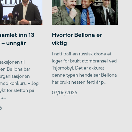
samlet inn 13
Hvorfor Bellona er
r – unngår
viktig
I natt traff en russisk drone et
lager for brukt atombrensel ved
aksjonen til
Tsjornobyl. Det er akkurat
lsen Bellona bar
denne typen hendelser Bellona
 organisasjonen
har brukt nesten førti år p...
med konkurs. – Jeg
kt for støtten på
07/06/2026
...
6