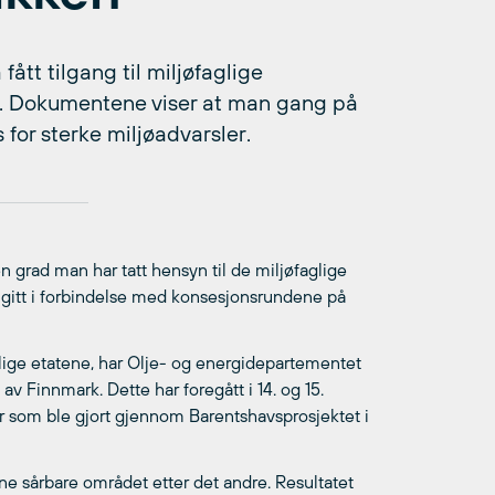
ått tilgang til miljøfaglige
l. Dokumentene viser at man gang på
s for sterke miljøadvarsler.
n grad man har tatt hensyn til de miljøfaglige
gitt i forbindelse med konsesjonsrundene på
faglige etatene, har Olje- og energidepartementet
av Finnmark. Dette har foregått i 14. og 15.
r som ble gjort gjennom Barentshavsprosjektet i
ene sårbare området etter det andre. Resultatet