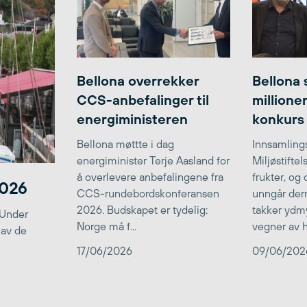
Bellona overrekker
Bellona 
CCS-anbefalinger til
millione
energiministeren
konkurs
Bellona møttte i dag
Innsamlings
energiminister Terje Aasland for
Miljøstifte
å overlevere anbefalingene fra
frukter, og
2026
CCS-rundebordskonferansen
unngår der
2026. Budskapet er tydelig:
takker ydmy
 Under
Norge må f...
vegner av he
 av de
17/06/2026
09/06/202