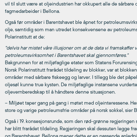
vil til slutt være at oljeindustrien har okkupert alle de sårbar
fagmedarbeider i Bellona.
Også før områder i Barentshavet ble åpnet for petroleumsvirkso
olje, samtidig som man utredet konsekvensene av petroleumsa
Polarinstitutt at de:
"delvis har mistet våre illusjoner om at de data vi framskaffer
petroleumsvirksomhet i Barentshavet skal gjennomføres."
Bakgrunnen for at miljøfaglige etater som Statens Forurensings
Norsk Polarinstitutt frarådet tildeling av blokker, var at blokke
områder med sårbare fiskeegg og larver. I tillegg ble det påpe
oljesøl kunne true kysten. De miljøfaglige instansene vurderte
oljevernberedskap til å håndtere denne situasjonen.
– Miljøet taper gang på gang i møtet med oljeinteressene. Hens
store og varige petroleumsfrie områder på norsk sokkel, sier 
Også i 19. konsesjonsrunde, som den rød-grønne regjeringen ska
har blitt frarådet tildeling. Regjeringen skal dessuten legge f
og Barentshavet. Bellona mener dette er en passende anlednin