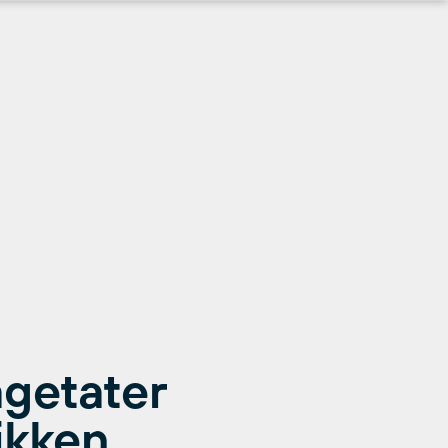
agetater
tikken