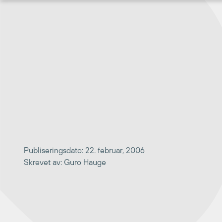
Hopp
til
innhold
Publiseringsdato: 22. februar, 2006
Skrevet av: Guro Hauge