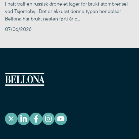
I natt traff en russisk drone et lager for brukt atombrensel
ved Tsjornobyl. Det er akkurat denne typen hendelser
Bellona har brukt nesten førti år p...
07/06/2026