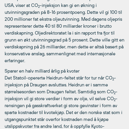
USA, viser at CO
-injeksjon kan gi en økning i
2
utvinningsgraden på 8-16 prosentpoeng. Dette vil gi 100 til
200 millioner fat ekstra oljeutvinning. Med dagens oljepris
representerer dette 40 til 80 milliarder kroner i brutto
verdiskapning. Oljedirektoratet la i sin rapport fra fjor til
grunn en økt utvinningsgrad på 5 prosent. Dette ville gitt en
verdiskapning på 26 milliarder, men dette er altså basert på
konservative anslag, sammenlignet med internasjonale
erfaringer.
Sparer en halv milliard årlig på kvoter
Det Statoil-opererte Heidrun-feltet står for tur når CO
-
2
injeksjon på Draugen avsluttes. Heidrun er i samme
størrelsesorden som Draugen feltet. Samtidig som CO
-
2
injeksjon vil gi store verdier i form av olje, vil selve CO
-
2
rensingen på gasskraftverket gi store gevinster i form av
sparte kostnader til kvotekjøp. Det er den norske stat som i
utgangspunktet står overfor kostnaden med å kjøpe
utslippskvoter fra andre land, for å oppfylle Kyoto-