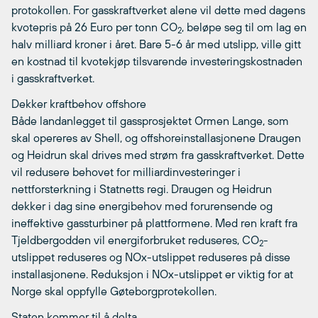
protokollen. For gasskraftverket alene vil dette med dagens
kvotepris på 26 Euro per tonn CO
, beløpe seg til om lag en
2
halv milliard kroner i året. Bare 5-6 år med utslipp, ville gitt
en kostnad til kvotekjøp tilsvarende investeringskostnaden
i gasskraftverket.
Dekker kraftbehov offshore
Både landanlegget til gassprosjektet Ormen Lange, som
skal opereres av Shell, og offshoreinstallasjonene Draugen
og Heidrun skal drives med strøm fra gasskraftverket. Dette
vil redusere behovet for milliardinvesteringer i
nettforsterkning i Statnetts regi. Draugen og Heidrun
dekker i dag sine energibehov med forurensende og
ineffektive gassturbiner på plattformene. Med ren kraft fra
Tjeldbergodden vil energiforbruket reduseres, CO
-
2
utslippet reduseres og NOx-utslippet reduseres på disse
installasjonene. Reduksjon i NOx-utslippet er viktig for at
Norge skal oppfylle Gøteborgprotekollen.
Staten kommer til å delta