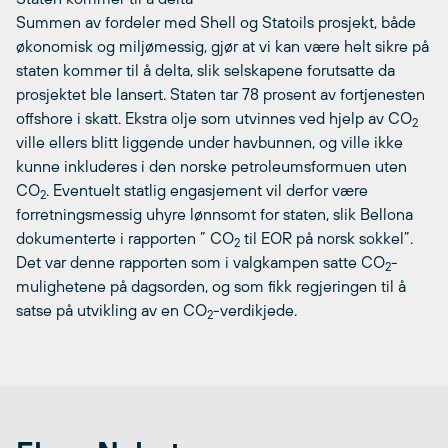
Summen av fordeler med Shell og Statoils prosjekt, både
økonomisk og miljømessig, gjør at vi kan være helt sikre på
staten kommer til å delta, slik selskapene forutsatte da
prosjektet ble lansert. Staten tar 78 prosent av fortjenesten
offshore i skatt. Ekstra olje som utvinnes ved hjelp av CO
2
ville ellers blitt liggende under havbunnen, og ville ikke
kunne inkluderes i den norske petroleumsformuen uten
CO
. Eventuelt statlig engasjement vil derfor være
2
forretningsmessig uhyre lønnsomt for staten, slik Bellona
dokumenterte i rapporten ” CO
til EOR på norsk sokkel”.
2
Det var denne rapporten som i valgkampen satte CO
-
2
mulighetene på dagsorden, og som fikk regjeringen til å
satse på utvikling av en CO
-verdikjede.
2