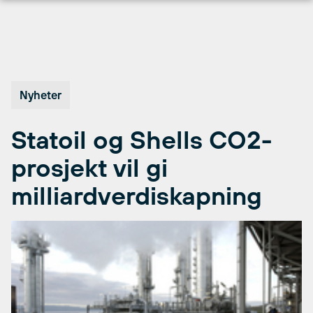
Hopp
til
innhold
Nyheter
Statoil og Shells CO2-
prosjekt vil gi
milliardverdiskapning