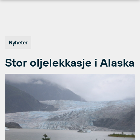
Hopp
til
innhold
Nyheter
Stor oljelekkasje i Alaska