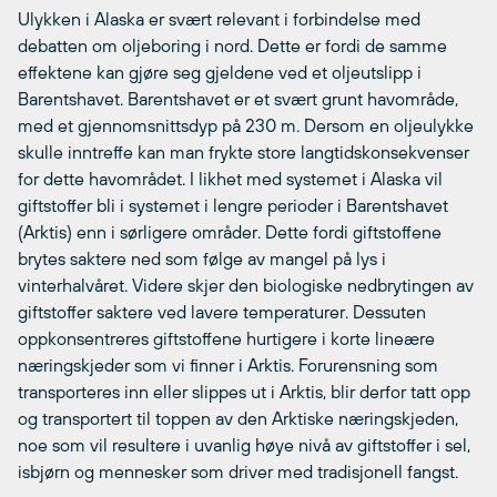
Ulykken i Alaska er svært relevant i forbindelse med
debatten om oljeboring i nord. Dette er fordi de samme
effektene kan gjøre seg gjeldene ved et oljeutslipp i
Barentshavet. Barentshavet er et svært grunt havområde,
med et gjennomsnittsdyp på 230 m. Dersom en oljeulykke
skulle inntreffe kan man frykte store langtidskonsekvenser
for dette havområdet. I likhet med systemet i Alaska vil
giftstoffer bli i systemet i lengre perioder i Barentshavet
(Arktis) enn i sørligere områder. Dette fordi giftstoffene
brytes saktere ned som følge av mangel på lys i
vinterhalvåret. Videre skjer den biologiske nedbrytingen av
giftstoffer saktere ved lavere temperaturer. Dessuten
oppkonsentreres giftstoffene hurtigere i korte lineære
næringskjeder som vi finner i Arktis. Forurensning som
transporteres inn eller slippes ut i Arktis, blir derfor tatt opp
og transportert til toppen av den Arktiske næringskjeden,
noe som vil resultere i uvanlig høye nivå av giftstoffer i sel,
isbjørn og mennesker som driver med tradisjonell fangst.