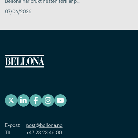
Bellona har brukt nesten førti år p...
07/06/2026
E-post:
post@bellona.no
Tlf: +47 23 23 46 00