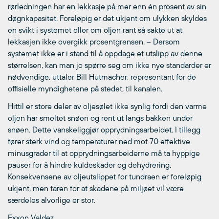
rørledningen har en lekkasje på mer enn én prosent av sin
døgnkapasitet. Foreløpig er det ukjent om ulykken skyldes
en svikt i systemet eller om oljen rant så sakte ut at
lekkasjen ikke overgikk prosentgrensen. – Dersom
systemet ikke er i stand til å oppdage et utslipp av denne
størrelsen, kan man jo spørre seg om ikke nye standarder er
nødvendige, uttaler Bill Hutmacher, representant for de
offisielle myndighetene på stedet, til kanalen.
Hittil er store deler av oljesølet ikke synlig fordi den varme
oljen har smeltet snøen og rent ut langs bakken under
snøen. Dette vanskeliggjør opprydningsarbeidet. I tillegg
fører sterk vind og temperaturer ned mot 70 effektive
minusgrader til at opprydningsarbeiderne må ta hyppige
pauser for å hindre kuldeskader og dehydrering.
Konsekvensene av oljeutslippet for tundraen er foreløpig
ukjent, men faren for at skadene på miljøet vil være
særdeles alvorlige er stor.
Exxon Valdez