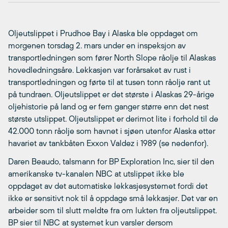
Oljeutslippet i Prudhoe Bay i Alaska ble oppdaget om
morgenen torsdag 2. mars under en inspeksjon av
transportledningen som fører North Slope råolje til Alaskas
hovedledningsåre. Lekkasjen var forårsaket av rust i
transportledningen og førte til at tusen tonn råolje rant ut
på tundraen. Oljeutslippet er det største i Alaskas 29-årige
oljehistorie på land og er fem ganger større enn det nest
største utslippet. Oljeutslippet er derimot lite i forhold til de
42.000 tonn råolje som havnet i sjøen utenfor Alaska etter
havariet av tankbåten Exxon Valdez i 1989 (se nedenfor).
Daren Beaudo, talsmann for BP Exploration Inc, sier til den
amerikanske tv-kanalen NBC at utslippet ikke ble
oppdaget av det automatiske lekkasjesystemet fordi det
ikke er sensitivt nok til å oppdage små lekkasjer. Det var en
arbeider som til slutt meldte fra om lukten fra oljeutslippet.
BP sier til NBC at systemet kun varsler dersom