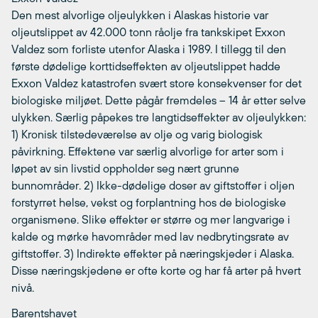
Den mest alvorlige oljeulykken i Alaskas historie var
oljeutslippet av 42.000 tonn råolje fra tankskipet Exxon
Valdez som forliste utenfor Alaska i 1989. I tillegg til den
første dødelige korttidseffekten av oljeutslippet hadde
Exxon Valdez katastrofen svært store konsekvenser for det
biologiske miljøet. Dette pågår fremdeles – 14 år etter selve
ulykken. Særlig påpekes tre langtidseffekter av oljeulykken:
1) Kronisk tilstedeværelse av olje og varig biologisk
påvirkning. Effektene var særlig alvorlige for arter som i
løpet av sin livstid oppholder seg nært grunne
bunnområder. 2) Ikke-dødelige doser av giftstoffer i oljen
forstyrret helse, vekst og forplantning hos de biologiske
organismene. Slike effekter er større og mer langvarige i
kalde og mørke havområder med lav nedbrytingsrate av
giftstoffer. 3) Indirekte effekter på næringskjeder i Alaska.
Disse næringskjedene er ofte korte og har få arter på hvert
nivå.
Barentshavet