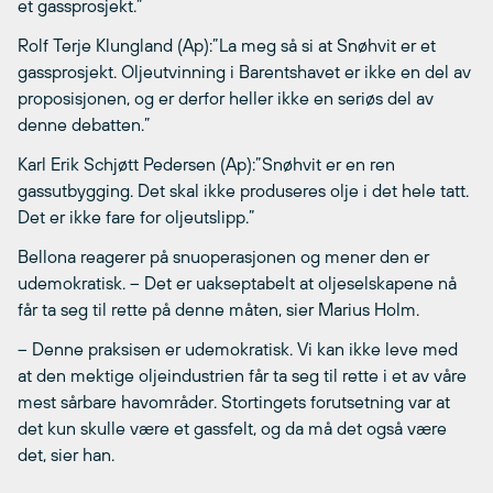
et gassprosjekt.”
Rolf Terje Klungland (Ap):”La meg så si at Snøhvit er et
gassprosjekt. Oljeutvinning i Barentshavet er ikke en del av
proposisjonen, og er derfor heller ikke en seriøs del av
denne debatten.”
Karl Erik Schjøtt Pedersen (Ap):”Snøhvit er en ren
gassutbygging. Det skal ikke produseres olje i det hele tatt.
Det er ikke fare for oljeutslipp.”
Bellona reagerer på snuoperasjonen og mener den er
udemokratisk. – Det er uakseptabelt at oljeselskapene nå
får ta seg til rette på denne måten, sier Marius Holm.
– Denne praksisen er udemokratisk. Vi kan ikke leve med
at den mektige oljeindustrien får ta seg til rette i et av våre
mest sårbare havområder. Stortingets forutsetning var at
det kun skulle være et gassfelt, og da må det også være
det, sier han.