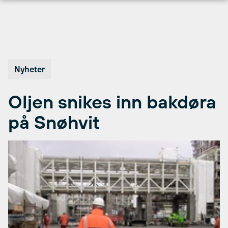
Hopp
til
innhold
Nyheter
Oljen snikes inn bakdøra
på Snøhvit