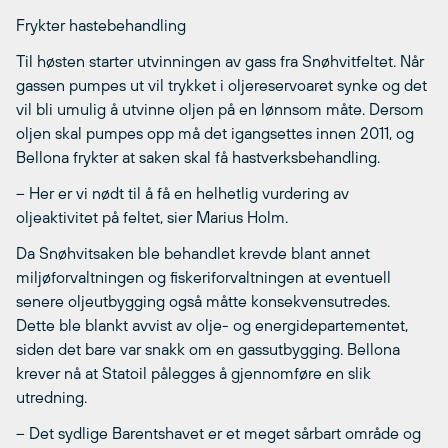
Frykter hastebehandling
Til høsten starter utvinningen av gass fra Snøhvitfeltet. Når
gassen pumpes ut vil trykket i oljereservoaret synke og det
vil bli umulig å utvinne oljen på en lønnsom måte. Dersom
oljen skal pumpes opp må det igangsettes innen 2011, og
Bellona frykter at saken skal få hastverksbehandling.
– Her er vi nødt til å få en helhetlig vurdering av
oljeaktivitet på feltet, sier Marius Holm.
Da Snøhvitsaken ble behandlet krevde blant annet
miljøforvaltningen og fiskeriforvaltningen at eventuell
senere oljeutbygging også måtte konsekvensutredes.
Dette ble blankt avvist av olje- og energidepartementet,
siden det bare var snakk om en gassutbygging. Bellona
krever nå at Statoil pålegges å gjennomføre en slik
utredning.
– Det sydlige Barentshavet er et meget sårbart område og