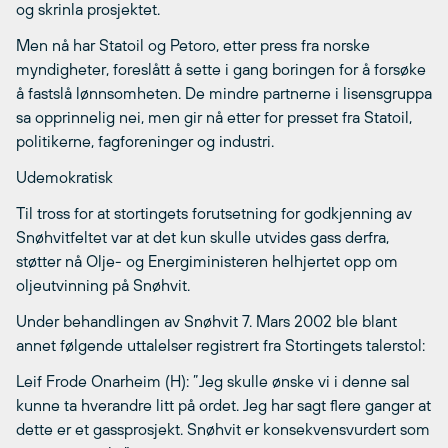
og skrinla prosjektet.
Men nå har Statoil og Petoro, etter press fra norske
myndigheter, foreslått å sette i gang boringen for å forsøke
å fastslå lønnsomheten. De mindre partnerne i lisensgruppa
sa opprinnelig nei, men gir nå etter for presset fra Statoil,
politikerne, fagforeninger og industri.
Udemokratisk
Til tross for at stortingets forutsetning for godkjenning av
Snøhvitfeltet var at det kun skulle utvides gass derfra,
støtter nå Olje- og Energiministeren helhjertet opp om
oljeutvinning på Snøhvit.
Under behandlingen av Snøhvit 7. Mars 2002 ble blant
annet følgende uttalelser registrert fra Stortingets talerstol:
Leif Frode Onarheim (H): ”Jeg skulle ønske vi i denne sal
kunne ta hverandre litt på ordet. Jeg har sagt flere ganger at
dette er et gassprosjekt. Snøhvit er konsekvensvurdert som